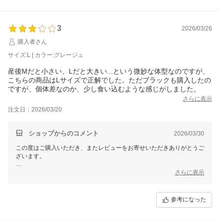
3
2026/03/26
購入者さん
サイズ:L | カラー:グレージュ
産後Mだと小さい、Lだと大きい...という微妙な体型なのですが、
こちらの商品はLサイズで正解でした。ただブラックも購入したの
ですが、個体差なのか、少し食い込むような感じがしました。
さらに表示
注文日：2026/03/20
ショップからのコメント
2026/03/30
この度はご購入いただき、またレビューをお寄せいただきありがとうご
ざいます。
ブラックのフィット感に差があった点につきましては、ご不便をおかけ
さらに表示
して申し訳ございません。今後の商品開発・改善の参考とさせていただ
きます。
参考になった
今後もより快適にお使いいただける商品づくりに努めてまいります。
またのご利用お待ちしております。