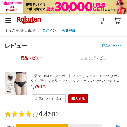
ようこそ 楽天市場へ
ログイン
会員登録
レビュー
商品ページへ
商品レビュー
ショップレビュー
【最大10％OFFクーポン】フローリレースショーツ リボン
タイプランジェリー フルバック リボン パンツ パンティ レ
ディース 女性 下着 インナー かわいい おそろい【ショーツ
1,790
円
単品】【tu-hacci】
お気に入りに追加
購入する
4.4
(5件)
5
3件