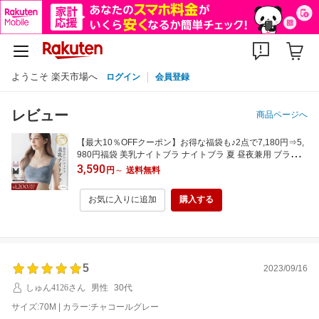
ようこそ 楽天市場へ
ログイン
会員登録
レビュー
商品ページへ
【最大10％OFFクーポン】お得な福袋も♪2点で7,180円⇒5,
980円福袋 美乳ナイトブラ ナイトブラ 夏 昼夜兼用 ブラジャ
ー 授乳ブラ マタニティブラ 脇高 可愛い 大きいサイズ ノン
3,590
円
～
送料無料
ワイヤー ラクシア 授乳 送料無料 イチオシ商品【tu-hacci】
お気に入りに追加
購入する
5
2023/09/16
しゅん4126さん
男性
30代
サイズ:70M | カラー:チャコールグレー