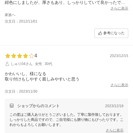
紺色にしましたが、厚さもあり、しっかりしていて良かったで
す。
さらに表示
金の箔押しが安っぽかったら…と心配でしたが、その点も大丈夫
家族へ
でした。
注文日：2012/11/01
写真館からいただいた台紙より良かったですよ！
ただ、欲を言えば送料は5000円以上無料にしてほしかった。
参考になった
あと商品到着に少し日がかかりました。
4
2023/12/15
しゅり04さん
女性
30代
かわいいし、様になる
取り付けもしやすく親しみやすいと思う
さらに表示
注文日：2023/11/30
ショップからのコメント
2023/12/18
この度はご購入ありがとうございました。丁寧に製作致しております。
しっかりした商品ですので、ご自宅様にも贈り物にもぴったりです。こ
れからもよろしくお願いします。
さらに表示