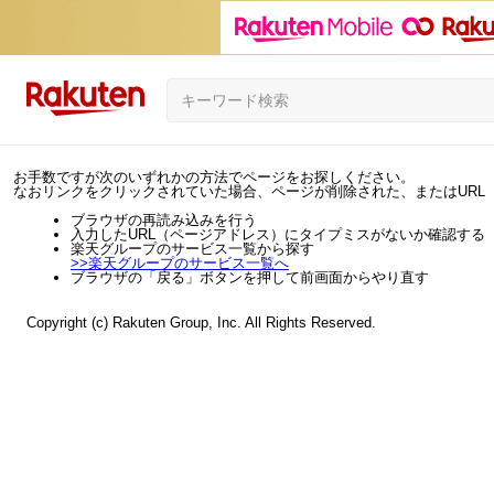
お手数ですが次のいずれかの方法でページをお探しください。
なおリンクをクリックされていた場合、ページが削除された、またはURL
ブラウザの再読み込みを行う
入力したURL（ページアドレス）にタイプミスがないか確認する
楽天グループのサービス一覧から探す
>>
楽天グループのサービス一覧へ
ブラウザの「戻る」ボタンを押して前画面からやり直す
Copyright (c) Rakuten Group, Inc. All Rights Reserved.