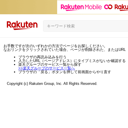
お手数ですが次のいずれかの方法でページをお探しください。
なおリンクをクリックされていた場合、ページが削除された、またはURL
ブラウザの再読み込みを行う
入力したURL（ページアドレス）にタイプミスがないか確認する
楽天グループのサービス一覧から探す
>>
楽天グループのサービス一覧へ
ブラウザの「戻る」ボタンを押して前画面からやり直す
Copyright (c) Rakuten Group, Inc. All Rights Reserved.