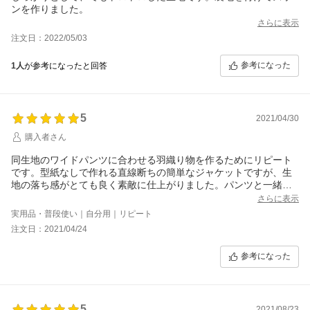
ンを作りました。
さらに表示
注文日：2022/05/03
参考になった
1人
が参考になったと回答
5
2021/04/30
購入者さん
同生地のワイドパンツに合わせる羽織り物を作るためにリピート
です。型紙なしで作れる直線断ちの簡単なジャケットですが、生
地の落ち感がとても良く素敵に仕上がりました。パンツと一緒に
着れば着方によっては軽いパーティ用に使えそうな位、高級感の
さらに表示
ある仕上がりになって大満足です。
実用品・普段使い｜自分用｜リピート
この生地でドレープたっぷりなブラウスやワンピースを作ったら
注文日：2021/04/24
素晴らしいものが出来そうですが、そこまでの腕はないので我慢
我慢。。。
参考になった
5
2021/08/23