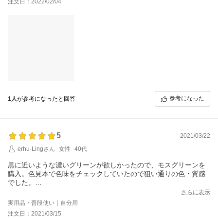
注文日：2022/02/04
参考になった
1人
が参考になったと回答
5
2021/03/22
erhu-Lingさん
女性
40代
黒に近いような濃いグリーンが欲しかったので、モスグリーンを
購入。色見本で色味をチェックしていたので狙い通りの色・質感
でした。
ウエストゴムのワイドパンツにしましたが、中厚地で高級感のあ
さらに表示
る布なので、カジュアル感は薄めで、ちょっとしたスーツかドレ
実用品・普段使い｜自分用
スの雰囲気になりました。生地の落ち感も良くてスタイルが良く
注文日：2021/03/15
みえます。