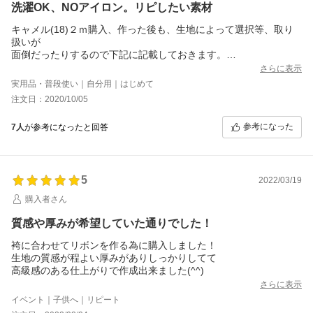
洗濯OK、NOアイロン。リピしたい素材
キャメル(18)２ｍ購入、作った後も、生地によって選択等、取り
扱いが
面倒だったりするので下記に記載しておきます。
身長159ｃｍ細身です。自分用に長袖のシャツワンピが作れまし
さらに表示
た。
実用品・普段使い｜自分用｜はじめて
生地：しっとり、光沢感はなくマットな感じですが、重厚感があ
注文日：2020/10/05
るしっかり素材。
お色：落ち着いたキャメル
参考になった
7人
が参考になったと回答
厚さ：裏地不要で着れる（透けない）
取扱：洗濯機で洗え、アイロン不要でシワは入らない
5
2022/03/19
購入者さん
質感や厚みが希望していた通りでした！
袴に合わせてリボンを作る為に購入しました！
生地の質感が程よい厚みがありしっかりしてて
高級感のある仕上がりで作成出来ました(^^)
さらに表示
イベント｜子供へ｜リピート