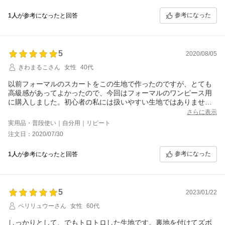
ただ、サテンのつるんとした生地やニット地ほどではないです
参考になった
1人
が参考になったと回答
が、縫うのに少しだけコツがいりますね。厚みがあるせいか縫い
合わせた際にちょこっとズレたりツレたりしました。
5
2020/08/05
きわまるこさん
女性
40代
以前フォーマルのスカートをこの生地で作ったのですが、とても
高級感があってよかったので、今回はフォーマルのワンピース用
に購入しました。初心者の私には扱いやすい生地ではありません
が、上手に作れればとても素敵なお洋服ができると思います。
さらに表示
実用品・普段使い｜自分用｜リピート
注文日：2020/07/30
参考になった
1人
が参考になったと回答
5
2023/01/22
ペリリュウーさん
女性
60代
しっかりとして、でもトロトロした生地です。裏地を付けてズボ