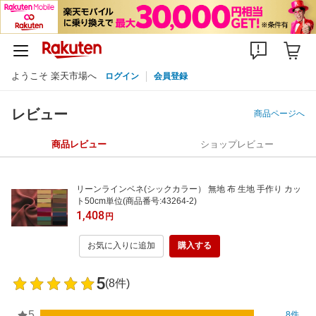
ようこそ 楽天市場へ
ログイン
会員登録
レビュー
商品ページへ
商品レビュー
ショップレビュー
リーンラインベネ(シックカラー） 無地 布 生地 手作り カッ
ト50cm単位(商品番号:43264-2)
1,408
円
お気に入りに追加
購入する
5
(8件)
5
8件