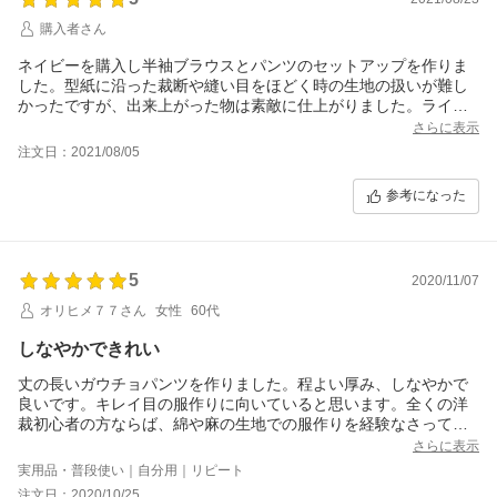
購入者さん
ネイビーを購入し半袖ブラウスとパンツのセットアップを作りま
した。型紙に沿った裁断や縫い目をほどく時の生地の扱いが難し
かったですが、出来上がった物は素敵に仕上がりました。ライン
が綺麗で高級感があり、着心地も良いです。綺麗めの服を作る時
さらに表示
はまたこちらの布を購入したいです。
注文日：2021/08/05
参考になった
5
2020/11/07
オリヒメ７７さん
女性
60代
しなやかできれい
丈の長いガウチョパンツを作りました。程よい厚み、しなやかで
良いです。キレイ目の服作りに向いていると思います。全くの洋
裁初心者の方ならば、綿や麻の生地での服作りを経験なさってか
らの方が良いと思いますが、ある程度経験があれば扱えると思い
さらに表示
ます。
実用品・普段使い｜自分用｜リピート
注文日：2020/10/25