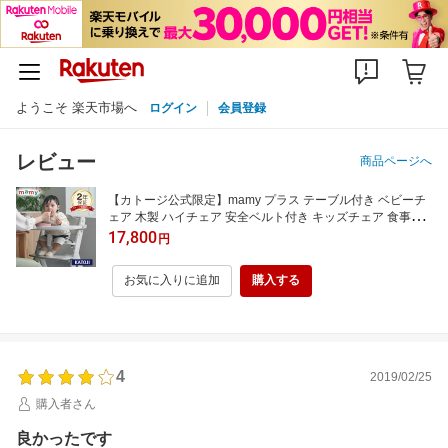
ようこそ 楽天市場へ
ログイン
会員登録
レビュー
商品ページへ
【カトージ公式限定】mamy プラス テーブル付き ベビーチ
ェア 木製 ハイチェア 安全ベルト付き キッズチェア 食事チ
ェア KATOJI 【レビュー特典付き】 【安心保証付き】【イ
17,800
円
ベント】
お気に入りに追加
購入する
4
2019/02/25
購入者さん
良かったです