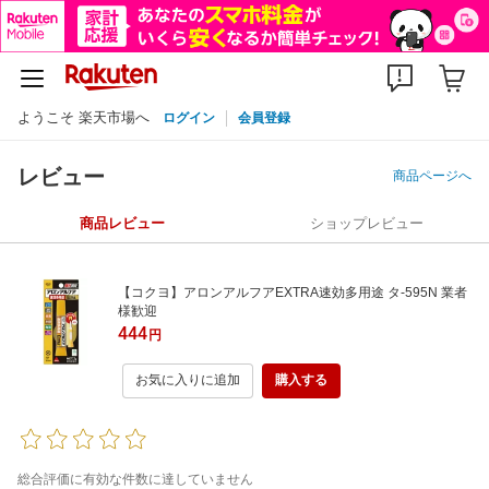
ようこそ 楽天市場へ
ログイン
会員登録
レビュー
商品ページへ
商品レビュー
ショップレビュー
【コクヨ】アロンアルフアEXTRA速効多用途 タ-595N 業者
様歓迎
444
円
お気に入りに追加
購入する
総合評価に有効な件数に達していません