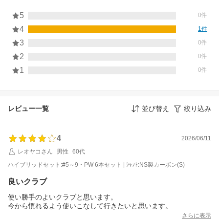
5
0件
4
1件
3
0件
2
0件
1
0件
レビュー一覧
並び替え
絞り込み
4
2026/06/11
レオヤコさん
男性
60代
ハイブリッドセット:#5～9・PW 6本セット | ｼｬﾌﾄ:NS製カーボン(S)
良いクラブ
使い勝手のよいクラブと思います。
今から慣れるよう使いこなして行きたいと思います。
さらに表示