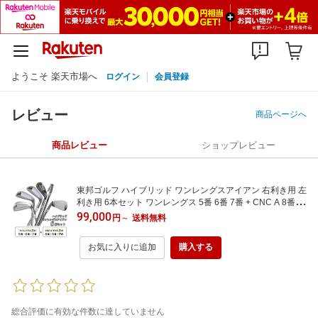
ようこそ 楽天市場へ
ログイン
会員登録
レビュー
商品ページへ
商品レビュー
ショップレビュー
東邦ゴルフ ハイブリッド ワンレングスアイアン 右利き用 左
利き用 6本セット ワンレングス 5番 6番 7番 + CNC A 8番 9
番 PW ( ピッチングウェッジ ) 同一長さ 同じ構え ONE LEN
99,000
円
～
送料無料
GTH IRON-A CNC Aモデル NS製シャフト ルール適合 ミド
ルアイアン感覚 ロング番手 ミドル番手
お気に入りに追加
購入する
総合評価に有効な件数に達していません