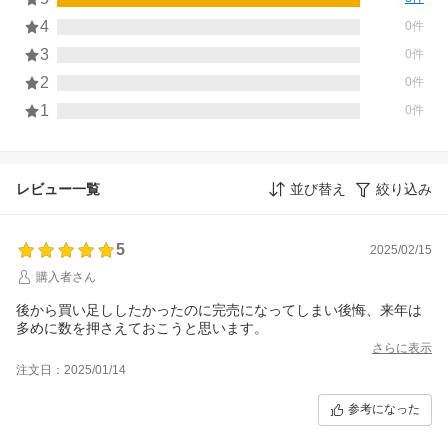
4
0件
3
0件
2
0件
1
0件
レビュー一覧
並び替え
絞り込み
5
2025/02/15
購入者さん
後から買い足ししたかったのに完売になってしまい後悔、来年は
多めに数を押さえておこうと思います。
さらに表示
注文日：2025/01/14
参考になった