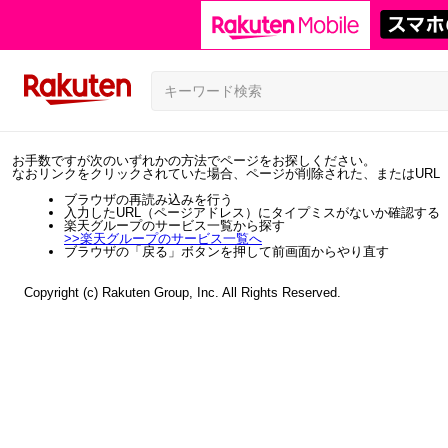
お手数ですが次のいずれかの方法でページをお探しください。
なおリンクをクリックされていた場合、ページが削除された、またはURL
ブラウザの再読み込みを行う
入力したURL（ページアドレス）にタイプミスがないか確認する
楽天グループのサービス一覧から探す
>>
楽天グループのサービス一覧へ
ブラウザの「戻る」ボタンを押して前画面からやり直す
Copyright (c) Rakuten Group, Inc. All Rights Reserved.