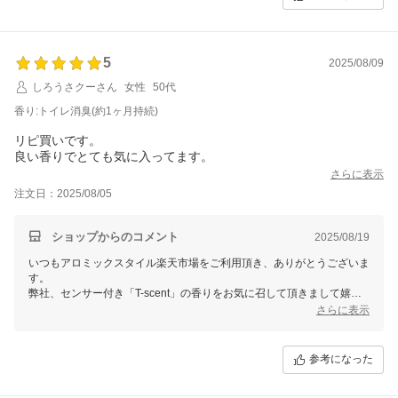
中和消臭による効果効能と、爽やかでスッキリとした香りが、いつもの
トイレを心地よい癒し空間へと変えるお手伝いができましたら幸いでご
ざいます。
今後ともどうぞよろしくお願いいたします。
5
2025/08/09
しろうさクーさん
女性
50代
香り:トイレ消臭(約1ヶ月持続)
リピ買いです。
良い香りでとても気に入ってます。
さらに表示
注文日：2025/08/05
ショップからのコメント
2025/08/19
いつもアロミックスタイル楽天市場をご利用頂き、ありがとうございま
す。
弊社、センサー付き「T-scent」の香りをお気に召して頂きまして嬉し
く存じます。
さらに表示
毎日必ずご使用される場所だからこそ、気持ちの良い空間にして頂けま
したら幸いでございます。
またのご利用をお待ちしております。
参考になった