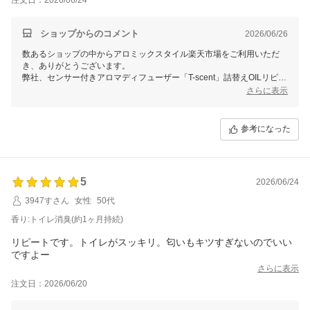
ショップからのコメント
2026/06/26
数あるショップの中からアロミックスタイル楽天市場をご利用いただ
き、ありがとうございます。
弊社、センサー付きアロマディフューザー「T-scent」詰替えOILリピー
ト頂きありがとうございます。
さらに表示
引き続きより良い製品と迅速なサービスをご提供できるよう努めてまい
ります。
今後とも末永くお付き合いいただけますようお願い申し上げます。
参考になった
5
2026/06/24
3947すさん
女性
50代
香り:トイレ消臭(約1ヶ月持続)
リピートです。トイレがスッキリ。匂いもキツすぎないのでいい
ですよー
さらに表示
注文日：2026/06/20