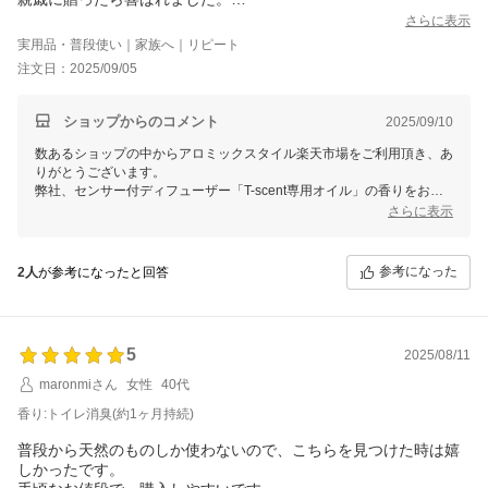
トイレの窓を開けたままにしているので、すぐになくなってしま
さらに表示
いますが、使い続けています。
実用品・普段使い｜家族へ｜リピート
注文日：2025/09/05
ショップからのコメント
2025/09/10
数あるショップの中からアロミックスタイル楽天市場をご利用頂き、あ
りがとうございます。
弊社、センサー付ディフューザー「T-scent専用オイル」の香りをお気
に召して頂きまして嬉しく存じます。
さらに表示
天然アロマだけが持つ「中和消臭」の消臭効果に加え、心地よい香りも
プラスするという消臭法で安心して永くご使用頂けるかと存じます。
参考になった
2人
が参考になったと回答
ご明察の通り、窓や換気扇の影響で、風の通りが常にある空間ですと通
常よりもオイルの消費が早くなります。
また、室内の気温が高まることでも自然気化が早まりますのでご注意下
さいませ。
5
またのご利用をお待ち致しております。
2025/08/11
maronmiさん
女性
40代
香り:トイレ消臭(約1ヶ月持続)
普段から天然のものしか使わないので、こちらを見つけた時は嬉
しかったです。