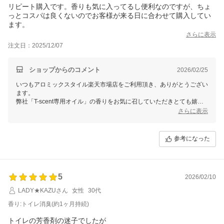
で、合成香料のケミカルな香りが苦手な方でも安心してご使用頂けるか
リピート購入です。香りも気に入ってるし便利なのですが、ちょ
と存じます。
っとコスパは良くないのでお客様が来る日に合わせて購入してい
またのご利用お待ちしております。
ます。
さらに表示
注文日：2025/12/07
ショップからのコメント
2026/02/25
いつもアロミックスタイル楽天市場店をご利用頂き、ありがとうござい
ます。
弊社「T-scent専用オイル」の香りをお気に召していただきとても嬉し
く存じます。
さらに表示
価格面でご希望に沿えず申し訳ございません。持久性や価格を下げるた
めに合成香料を入れることもできますが、天然アロマにこだわる弊社の
コンセプトをご理解いただけますと幸いです。
参考になった
お客様の快適な毎日のお手伝いができることを何よりの喜びとしており
ます。
またのご利用をおまちしております。
5
2026/02/10
LADY★KAZUさん
女性
30代
香り:トイレ消臭(約1ヶ月持続)
トイレの芳香剤の迷子でしたが