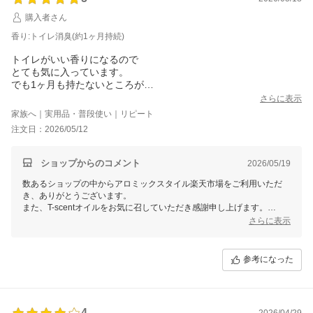
購入者さん
香り:トイレ消臭(約1ヶ月持続)
トイレがいい香りになるので
とても気に入っています。
でも1ヶ月も持たないところが
少し残念です。
さらに表示
家族へ｜実用品・普段使い｜リピート
注文日：2026/05/12
ショップからのコメント
2026/05/19
数あるショップの中からアロミックスタイル楽天市場をご利用いただ
き、ありがとうございます。
また、T-scentオイルをお気に召していただき感謝申し上げます。
さらに表示
持続についてせっかくご購入頂いたにもかかわらず、ご迷惑をお掛けし
てしまい誠に申し訳ございません。
設置直後は不織布パッドへオイルが半分ほど吸い上がりますので、急に
参考になった
オイルが減ってしまったと思われますが、その後は徐々にゆっくり吸い
上がりますのでご安心下さいませ。
オイルがボトル内になくなっても、パッドが浸みている間は芳香致しま
す。
4
ご使用回数や、気温湿度などの環境、設置場所（窓付近、換気扇付近は
2026/04/29