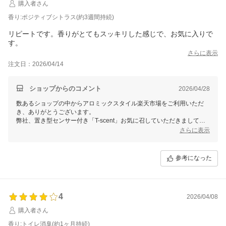
購入者さん
す。
またのご利用をお待ちしております。
香り:ポジティブシトラス(約3週間持続)
リピートです。香りがとてもスッキリした感じで、お気に入りで
す。
さらに表示
注文日：2026/04/14
ショップからのコメント
2026/04/28
数あるショップの中からアロミックスタイル楽天市場をご利用いただ
き、ありがとうございます。
弊社、置き型センサー付き「T-scent」お気に召していただきまして嬉
しく存じます。
さらに表示
ポジティブシトラスの香りは、甘めの柑橘系オイルにスパイシーさをプ
ラスした優しい香りですが、消臭効果にも優れたブレンドでございま
参考になった
す。お褒めいただき大変光栄でございます。
毎日必ずご使用される場所だからこそ、T-scentで気持ちの良い空間に
して頂けましたら幸いでございます。
またのご利用お待ちしております。
4
2026/04/08
購入者さん
香り:トイレ消臭(約1ヶ月持続)