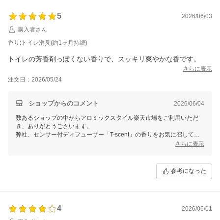
5
2026/06/03
購入者さん
香り:トイレ消臭(約1ヶ月持続)
トイレの芳香剤っぽくない香りで、スッキリ爽やかな香です。
さらに表示
注文日：2026/05/24
ショップからのコメント
2026/06/04
数あるショップの中からアロミックスタイル楽天市場をご利用いただ
き、ありがとうございます。
弊社、センサー付ディフューザー「T-scent」の香りをお気に召してい
ただきまして嬉しく存じます。
さらに表示
人感センサーでファンが作動時はしっかり消臭・芳香し、ファン未作動
時も自然気化をしているため常にほんのり香りが広がります。
参考になった
天然アロマの中和消臭による効果効能と、爽やかでスッキリとした香り
が、いつものトイレを心地よい癒し空間へと変えるお手伝いができまし
たら幸いでございます。
今後ともどうぞよろしくお願いいたします。
4
2026/06/01