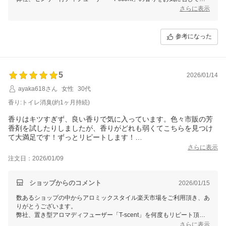
きまして嬉しく存じます。
さらに表示
トイレ消臭のブレンドは消臭に特化したアロマのブレンドで、天然しか
持たない「中和消臭」の力で臭いを無臭化致します。
またのご利用をお待ちしております。
参考になった
5
2026/01/14
ayaka618さん
女性
30代
香り:トイレ消臭(約1ヶ月持続)
香りはキツすぎず、良い香りで気に入っています。色々市販の芳
香剤を試したりしましたが、香りがどれも弱くてこちらを見つけ
て大満足です！ずっとリピートします！
出来れば、トイレ用の別の香りも選択肢が増えたら嬉しいです。
さらに表示
注文日：2026/01/09
ショップからのコメント
2026/01/15
数あるショップの中からアロミックスタイル楽天市場をご利用頂き、あ
りがとうございます。
弊社、置き型アロマディフューザー「T-scent」を何度もリピート頂
き、香りも大変に気に入っていただけ大変嬉しく思います。
さらに表示