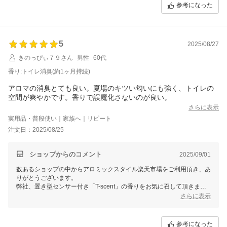
す。
参考になった
これからも快適にお使いいただけるよう、引き続き品質とサービスの向
上に努めて参ります。
またのご利用を心よりお待ちしております。
5
2025/08/27
きのっぴぃ７９さん
男性
60代
香り:トイレ消臭(約1ヶ月持続)
アロマの消臭とても良い。夏場のキツい匂いにも強く、トイレの
空間が爽やかです。香りで誤魔化さないのが良い。
さらに表示
実用品・普段使い｜家族へ｜リピート
注文日：2025/08/25
ショップからのコメント
2025/09/01
数あるショップの中からアロミックスタイル楽天市場をご利用頂き、あ
りがとうございます。
弊社、置き型センサー付き「T-scent」の香りをお気に召して頂きまし
て嬉しく存じます。
さらに表示
人感センサーでファンが作動時はしっかり消臭・芳香し、ファン未作動
時も弱めの自然気化をしているため、常にほんのり香ります。
参考になった