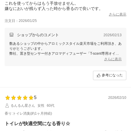
これを使ってからはもう手放せません。
嫌なにおいが残らず入った時から香るので良いです。
さらに表示
注文日：2026/01/25
ショップからのコメント
2026/02/13
数あるショップの中からアロミックスタイル楽天市場をご利用頂き、あ
りがとうございます。
弊社、置き型センサー付きアロマディフューザー「T-scent専用オイ
ル」の香りと効果をお気に召して頂き嬉しく存じます。
さらに表示
中和消臭効果で消臭する作用があり、ケミカルな商品が苦手な方にはお
勧めな天然精油でございます。
参考になった
毎日ご使用頂くお部屋ですので、気持ちの良い空気でお過ごし頂けまし
たら幸いでございます。
またのご利用をお待ち致しております。
5
2026/02/10
るんるん星さん
女性
60代
香り:トイレ消臭(約1ヶ月持続)
トイレが快適空間になる香り☆