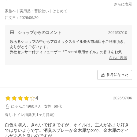
ランニングコストは掛かるけど満足しています。
さらに表示
家族へ｜実用品・普段使い｜はじめて
注文日：2026/06/20
ショップからのコメント
2026/07/10
数あるショップの中からアロミックスタイル楽天市場店をご利用頂き、
ありがとうございます。
弊社センサー付ディフューザー「T-scent 専用オイル」の香りをお気に
召していただけたようで、大変嬉しく存じます。
さらに表示
これからもお客様にご満足いただける商品をご提供できるよう努めてま
いります。
またのご利用をおまちしております。
参考になった
4
2026/07/06
にゃんこ4960さん
女性
60代
香り:トイレ消臭(約1ヶ月持続)
白色を購入、きれいで好きですが、オイルは、主人があまり好き
ではないようです。消臭スプレーが金木犀なので、金木犀のオイ
ルがあると良いのですが。