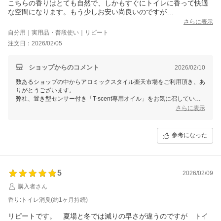
こちらの香りはとても自然で、しかもすぐにトイレに香って快適
な空間になります。もう少しお安い尚良いのですが…
さらに表示
自分用｜実用品・普段使い｜リピート
注文日：2026/02/05
ショップからのコメント
2026/02/10
数あるショップの中からアロミックスタイル楽天市場をご利用頂き、あ
りがとうございます。
弊社、置き型センサー付き「T-scent専用オイル」をお気に召していた
だき感謝申し上げます。
さらに表示
トイレ消臭の香りは消臭に特化したオイルのブレンドで、スッキリ爽や
かな香りでございます。快適な空間のお手伝いが出来ているとのこと嬉
しく存じます。
参考になった
弊社はどなたでも簡単に使える"日常使いの天然アロマ"というコンセプ
トで様々な商品を開発しており、人体や地球に悪影響を及ぼす化学合成
香料は一切使用せず、
5
天然精油100％と天然エタノールのみを利用した環境にも身体にも優し
2026/02/09
い商品のみを製造しております。
購入者さん
人工成分を入れることで、価格を下げる事や、長時間の香りの持続性は
可能かと存じますが、何卒、弊社のブランドコンセプトをご理解頂けれ
香り:トイレ消臭(約1ヶ月持続)
ば幸いでございます。
またのご利用をお待ちしております。
リピートです。 夏場と冬では減りの早さが違うのですが トイ