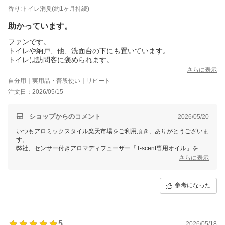
香り:トイレ消臭(約1ヶ月持続)
助かっています。
ファンです。
トイレや納戸、他、洗面台の下にも置いています。
トイレは訪問客に褒められます。
納戸は義親の昔の荷物の特有の古い匂いがするので、これがある
さらに表示
と助かります。
自分用｜実用品・普段使い｜リピート
洗面台の下はカビ臭さが取れるので気に入っています。
注文日：2026/05/15
ショップからのコメント
2026/05/20
いつもアロミックスタイル楽天市場をご利用頂き、ありがとうございま
す。
弊社、センサー付きアロマディフューザー「T-scent専用オイル」をお
気に召していただき感謝申し上げます。
さらに表示
弊社商品へ温かいお言葉をいただき、大変嬉しく存じます。
T-scentオイルは消臭に特化した天然精油をブレンドしておりますの
参考になった
で、消臭力は抜群でございます。天然アロマの良い香りで、毎日気持ち
良くお過ごし頂けましたら幸いでございます。
またのご利用をお待ち致しております。
5
2026/05/18