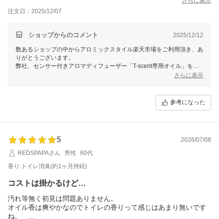
さらに表示
注文日：2025/12/07
ショップからのコメント
2025/12/12
数あるショップの中からアロミックスタイル楽天市場をご利用頂き、あ
りがとうございます。
弊社、センサー付きアロマディフューザー「T-scent専用オイル」をお
気に召して頂き感謝申し上げます。
さらに表示
消臭に特化した天然精油をブレンドしておりますので、消臭力は抜群で
ございます。
プラス天然アロマOILの良い香りで、毎日気持ち良くお過ごし頂けまし
参考になった
たら幸いでございます。
またのご利用をお待ち致しております。
5
2026/07/08
REDSPAPAさん
男性
60代
香り:トイレ消臭(約1ヶ月持続)
コストは掛かるけど…
汚れ等無く初見は問題ありません。
オイル香は爽やかなのでトイレの香りって感じはあまり無いです
ね。