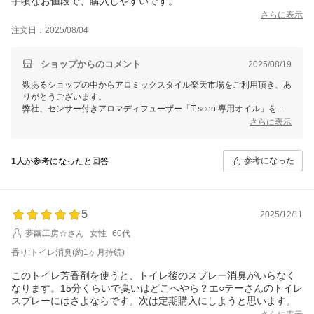
手頃なお値段で、購入しやすいです。
さらに表示
注文日：2025/08/04
ショップからのコメント
2025/08/19
数あるショップの中からアロミックスタイル楽天市場をご利用頂き、あ
りがとうございます。
弊社、センサー付きアロマディフューザー「T-scent専用オイル」をお
気に召して頂き感謝申し上げます。
さらに表示
消臭に特化した天然精油をブレンドしておりますので、消臭力は抜群で
ございます。
プラス天然アロマOILの良い香りで、毎日気持ち良くお過ごし頂けまし
参考になった
1人
が参考になったと回答
たら幸いでございます。
またのご利用をお待ち致しております。
5
2025/12/11
夢繭工房☆さん
女性
60代
香り:トイレ消臭(約1ヶ月持続)
このトイレ芳香剤を使うと、トイレ後のスプレー消臭がいらなく
なります。15分くらいで臭いはどこへやら？エ○テーさんのトイレ
スプレーにはさよならです。次は定期購入にしようと思います。