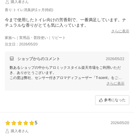
購入者さん
に役立つ様々な効果が期待でき、優しく身体や環境に働きかけをしてく
れますので、引き続きご愛用いただければと存じます。
香り:トイレ消臭(約1ヶ月持続)
またのご利用をお待ち致しております。
今まで使用したトイレ向けの芳香剤で、一番満足しています。ナ
チュラルな香りがとても気に入っています。
さらに表示
家族へ｜実用品・普段使い｜リピート
注文日：2026/05/20
ショップからのコメント
2026/05/22
数あるショップの中からアロミックスタイル楽天市場をご利用いただ
き、ありがとうございます。
この度は弊社、センサー付きアロマディフューザー「T-scent」をご使
用いただき、さらにご満足いただけたとのこと、大変嬉しく思います。
さらに表示
ナチュラルな香りをお気に入りいただけたこともスタッフ一同光栄に感
じています。これからも快適な空間作りのお手伝いができるよう努めて
まいりますので、引き続きご愛用いただけましたら幸いです。
参考になった
また何かございましたら、ぜひお気軽にお知らせください。
5
2026/05/20
購入者さん