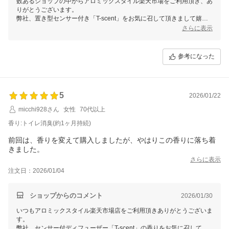
数あるショップの中からアロミックスタイル楽天市場をご利用頂き、あ
りがとうございます。
弊社、置き型センサー付き「T-scent」をお気に召して頂きまして嬉し
く存じます。
さらに表示
人感センサーでファンが作動時はしっかり消臭・芳香し、ファン未作動
時も弱めの自然気化をしているため、常にほんのり香ります。
参考になった
中和消臭による効果効能と、爽やかでスッキリとした香りが、いつもの
トイレを心地よい癒し空間へと変えるお手伝いができましたら幸いでご
ざいます。
今後ともどうぞよろしくお願いいたします。
5
2026/01/22
micchi928さん
女性
70代以上
香り:トイレ消臭(約1ヶ月持続)
前回は、香りを変えて購入しましたが、やはりこの香りに落ち着
きました。
さらに表示
注文日：2026/01/04
ショップからのコメント
2026/01/30
いつもアロミックスタイル楽天市場店をご利用頂きありがとうございま
す。
弊社、センサー付ディフューザー「T-scent」の香りをお気に召して頂