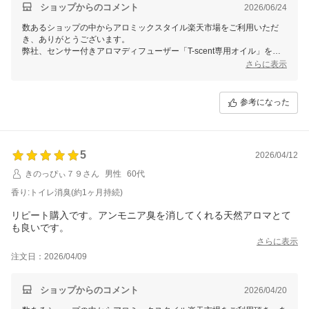
ショップからのコメント
2026/06/24
数あるショップの中からアロミックスタイル楽天市場をご利用いただ
き、ありがとうございます。
弊社、センサー付きアロマディフューザー「T-scent専用オイル」をお
気に召していただき感謝申し上げます。
さらに表示
消臭に特化した天然精油をブレンドしておりますので、消臭力は抜群で
ございます。
プラス天然アロマの良い香りで、毎日気持ち良くお過ごしいただけまし
参考になった
たら幸いでございます。
またのご利用をお待ち致しております。
5
2026/04/12
きのっぴぃ７９さん
男性
60代
香り:トイレ消臭(約1ヶ月持続)
リピート購入です。アンモニア臭を消してくれる天然アロマとて
も良いです。
さらに表示
注文日：2026/04/09
ショップからのコメント
2026/04/20