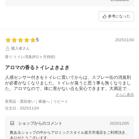
オイルは他に2種ございます。柑橘系の甘めの香りの「ポジティブシト
ラス」、柑橘系にフローラル系をブレンドした「エレガンスフラワー」
参考になった
どちらもお勧めの香りでございます。
当商品は天然精油を使用し、品質にこだわった商品となっております。
ぜひこれからもお気に入りの香りで、心地よい空間をお楽しみくださ
い。
5
またのご利用を心よりお待ちしております。
2025/11/30
購入者さん
香り:トイレ消臭(約1ヶ月持続)
アロマの香るトイレよきよき
人感センサー付きをトイレに置いてからは、スプレー缶の消臭剤
が必要がなくなりました。トイレが臭うと思う事も無くなりまし
た。アロマなので、体に害がない点も安心できます。大満足で
す。
さらに表示
実用品・普段使い｜家族へ｜リピート
注文日：2025/11/24
ショップからのコメント
2025/12/05
数あるショップの中からアロミックスタイル楽天市場店をご利用頂き、
ありがとうございます。