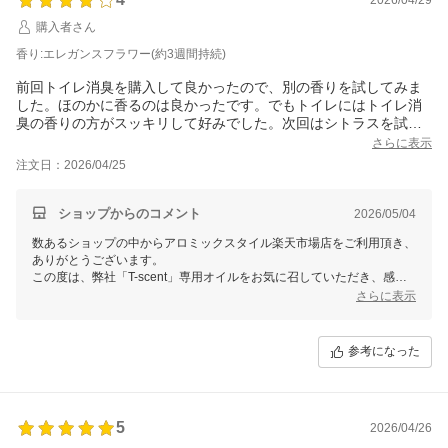
避けてください）にもよりますが、通常は「トイレ消臭ブレンド」は約
購入者さん
1ケ月ほどご使用頂けます。
香り:エレガンスフラワー(約3週間持続)
センサー異常で点きっ放しの場合は、1週間ほどでオイルがなくなって
しまいます。
前回トイレ消臭を購入して良かったので、別の香りを試してみま
別途ご連絡させていただきますので、ご確認いただけますと幸いです。
した。ほのかに香るのは良かったです。でもトイレにはトイレ消
臭の香りの方がスッキリして好みでした。次回はシトラスを試し
また、不具合につきましては、お問い合わせフォームにて承っておりま
て長く使う香りを見つけたいと思います。
さらに表示
す。
レビューにてご投稿頂いた場合はご対応に遅れが生じてしまう場合もご
注文日：2026/04/25
ざいますため、何かございましたら、お手数ですが弊社までお気軽にご
連絡を頂けますと幸いに存じます。
ショップからのコメント
2026/05/04
引き続き弊社お引き立ての程よろしくお願い申し上げます。
数あるショップの中からアロミックスタイル楽天市場店をご利用頂き、
ありがとうございます。
この度は、弊社「T-scent」専用オイルをお気に召していただき、感謝
申し上げます。
さらに表示
トイレ消臭に引き続き、エレガンスフラワーをご購入いただき嬉しく存
じます。トイレ消臭の方がお好みだったとのこと申し訳ございません。
参考になった
香りにつきましてはサンプルのご用意がなくお試しいただくことができ
ないため、使用製油を参考いただくことでしかお力になれず申し訳ござ
いません。
もう1種のポジティブシトラスは柑橘系中心とした甘く優しい香りで
5
す。お試しいただければと存じます。
2026/04/26
これからもご満足いただける商品づくりとサービスに努めてまいりま