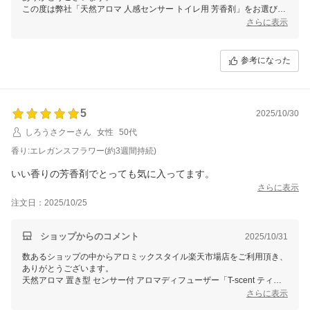
この度は弊社「天然アロマ 人感センサー トイレ用 芳香剤」をお選びい
ただきありがとうございます。人感センサーにより消臭スプレーが不要
さらに表示
になるほど効果を実感していただき、大変うれしく思います。また、天
然アロマのやさしい香りが安心につながっているという点も、製品の特
徴をしっかり感じていただけたようで幸いです。これからも心地よい空
参考になった
間作りにお役立ていただければと思います。
引き続きご愛用よろしくお願いいたします。
5
2025/10/30
しろうさクーさん
女性
50代
香り:エレガンスフラワー(約3週間持続)
いい香りの芳香剤でとっても気に入ってます。
さらに表示
注文日：2025/10/25
ショップからのコメント
2025/10/31
数あるショップの中からアロミックスタイル楽天市場店をご利用頂き、
ありがとうございます。
天然アロマ 置き型 センサー付 アロマディフューザー「T-scent ティー
セント 専用オイル」をお気に召していただけたようで、大変嬉しく思
さらに表示
っております。これからもお客様にご満足いただける商品をご提供でき