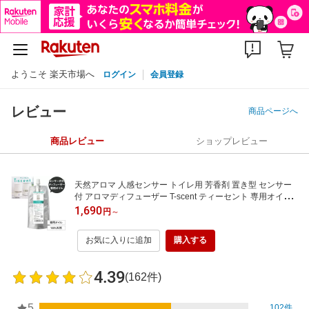
ようこそ 楽天市場へ
ログイン
会員登録
レビュー
商品ページへ
商品レビュー
ショップレビュー
天然アロマ 人感センサー トイレ用 芳香剤 置き型 センサー
付 アロマディフューザー T-scent ティーセント 専用オイル
(40ml) 専用キャップ付 | 詰め替えオイル 詰め替え用 詰替 交
1,690
円
～
換 トイレ 強力消臭 消臭剤 ルームフレグランス アロミック
AROMIC
お気に入りに追加
購入する
4.39
(162件)
5
102件