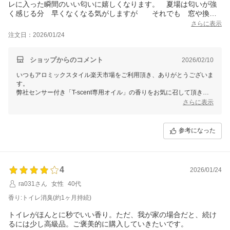
レに入った瞬間のいい匂いに嬉しくなります。 夏場は匂いが強
く感じる分 早くなくなる気がしますが それでも 窓や換気
扇のない我が家のトイレには もう無くてはならない商品になっ
さらに表示
てます
注文日：2026/01/24
ショップからのコメント
2026/02/10
いつもアロミックスタイル楽天市場をご利用頂き、ありがとうございま
す。
弊社センサー付き「T-scent専用オイル」の香りをお気に召して頂き嬉
しく存じます。
さらに表示
仰る通り、気温湿度・室内環境に影響を受けやすい商品となりますた
め、
参考になった
室内の温度が高い場合はその他の季節に比べると自然気化が早まる傾向
がございます。
T-scentボトルは密封式ではなく、ファンが回っていない時でも室内に
ほんのり自然気化で香る構造となっており、気温が高まることで減少が
4
早まります。
2026/01/24
また、オイルの減りが早い場合、パウチ内のオイルを半分ほど注ぎ、上
ra031さん
女性
40代
部のパッドが乾ききる前に残りのオイルを注いでいただく（2回に分け
て注ぐ）のもおすすめでございます。
香り:トイレ消臭(約1ヶ月持続)
弊社はどなたでも簡単に使える"日常使いの天然アロマ"というコンセプ
トイレがほんとに秒でいい香り。ただ、我が家の場合だと、続け
トで様々な商品を開発しており、人体や地球に悪影響を及ぼす化学合成
るには少し高級品。ご褒美的に購入していきたいです。
香料は一切使用せず、天然精油100％と天然エタノールのみを利用した