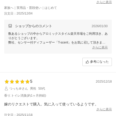
さらに表示
環境にも身体にも優しい商品のみを製造しております。
家族へ｜実用品・普段使い｜はじめて
人工成分を入れることで、持続性を上げることは可能かと存じますが、
何卒、弊社のブランドコンセプトをご理解頂ければ幸いでございます。
注文日：2025/12/04
またのご利用をお待ちしております。
ショップからのコメント
2026/01/30
数あるショップの中からアロミックスタイル楽天市場をご利用頂き、あ
りがとうございます。
弊社、センサー付ディフューザー「T-scent」をお気に召して頂きまし
て嬉しく存じます。
さらに表示
天然アロマだけが持つ「中和消臭」の消臭効果に加え、心地よい香りも
プラスするという消臭法でございます。安心して永くご使用頂けます。
参考になった
弊社はどなたでも簡単に使える"日常使いの天然アロマ"というコンセプ
トで様々な商品を開発しており、人体や地球に悪影響を及ぼす化学合成
香料は一切使用せず、
天然精油100％と天然エタノールのみを利用した環境にも身体にも優し
5
い商品のみを製造しております。
2025/12/18
人工成分を入れることで、価格を下げる事は可能かと存じますが、何卒
つっち＠さん
男性
50代
弊社のブランドコンセプトをご理解頂ければ幸いでございます。
またのご利用をお待ち致しております。
香り:トイレ消臭(約1ヶ月持続)
嫁のリクエストで購入。気に入って使っているようです。
さらに表示
注文日：2025/11/18