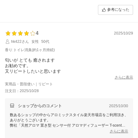
るよう努めてまいります。またのご利用をおまちしております。
参考になった
4
2025/10/29
hk422さん
女性
50代
香り:トイレ消臭(約1ヶ月持続)
匂いが とても 癒されます
お勧めです。
又リピートしたいと思います
さらに表示
実用品・普段使い｜リピート
注文日：2025/10/28
ショップからのコメント
2025/10/30
数あるショップの中からアロミックスタイル楽天市場店をご利用頂き、
ありがとうございます。
弊社「天然アロマ 置き型 センサー付 アロマディフューザー T-scent」
をお気に召していただき、とても嬉しいです。匂いで癒されるとのお気
さらに表示
持ち、こちらも励みになります。