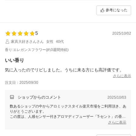
またリピートしたいとのお言葉、心より感謝申し上げます。お客様の快
適な毎日のお手伝いができることを何よりの喜びとしております。
参考になった
またのご利用をおまちしております。
5
2025/10/02
家具大好きさんさん
女性
40代
香り:エレガンスフラワー(約3週間持続)
いい香り
気に入ったのでリピしました。うちに来る方にも高評価です。
さらに表示
注文日：2025/09/30
ショップからのコメント
2025/10/03
数あるショップの中からアロミックスタイル楽天市場をご利用頂き、あ
りがとうございます。
この度は、人感センサー付きアロマディフューザー「T-セント」の香り
をお気に召していただき、再度ご購入いただけたこと、とても嬉しく思
さらに表示
います。
お客様のみならず、ご来訪の方々にもご好評とのことで、大変光栄で