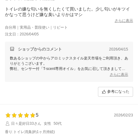
トイレの嫌な匂いを無くしたくて買いました。少し匂いがキツイ
かなって思うけど嫌な臭いよりかはマシ
さらに表示
自分用｜実用品・普段使い｜リピート
注文日：2026/04/05
ショップからのコメント
2026/04/15
数あるショップの中からアロミックスタイル楽天市場をご利用頂き、あ
りがとうございます。
弊社、センサー付「T-scent専用オイル」をお気に召して頂きまして嬉
しく存じます。
さらに表示
上部の不織布付キャップにオイルが吸い上がって香る仕組みとなります
ので、設置時～1週間程度は香りが強く感じられるかと存じます。調整
参考になった
用のカバーも付属しておりますので、空気に馴染むまでは調整していた
だければと存じます。
「トイレ消臭」ブレンドはミント系のスッキリした香りをイメージした
消臭ブレンドですが、スーッとした香りが苦手な方もいらっしゃるかと
5
2026/02/23
存じます。しかしながら、効果は抜群ですので天然オイルだけが兼ね備
日々是好日33さん
女性
50代
えている「中和消臭」で、臭いを無臭化する効果効能を感じていただけ
ればと存じます。
香り:トイレ消臭(約1ヶ月持続)
弊社の商品は全て天然精油と植物性エタノールを使用しておりますの