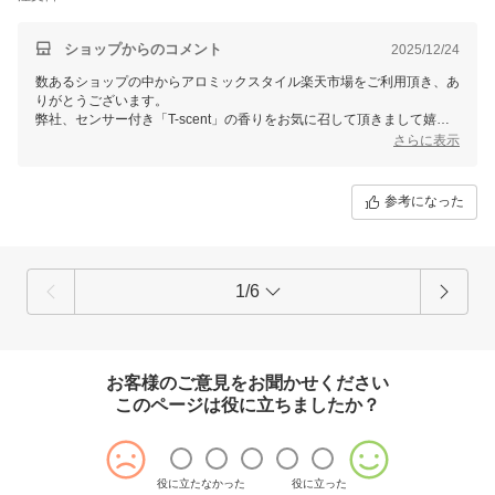
ショップからのコメント
2025/12/24
数あるショップの中からアロミックスタイル楽天市場をご利用頂き、あ
りがとうございます。
弊社、センサー付き「T-scent」の香りをお気に召して頂きまして嬉し
く存じます。
さらに表示
奥様と共に毎日必ずご使用される場所だからこそ、気持ちの良い空間に
して頂けましたら幸いでございます。
参考になった
またのご利用をお待ちしております。
1/6
お客様のご意見をお聞かせください
このページは役に立ちましたか？
役に立たなかった
役に立った