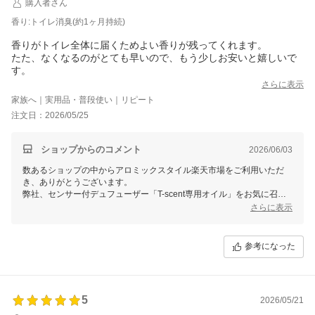
購入者さん
香り:トイレ消臭(約1ヶ月持続)
香りがトイレ全体に届くためよい香りが残ってくれます。
たた、なくなるのがとても早いので、もう少しお安いと嬉しいで
す。
さらに表示
家族へ｜実用品・普段使い｜リピート
注文日：2026/05/25
ショップからのコメント
2026/06/03
数あるショップの中からアロミックスタイル楽天市場をご利用いただ
き、ありがとうございます。
弊社、センサー付デュフューザー「T-scent専用オイル」をお気に召し
ていただきご購入感謝申し上げます。
さらに表示
T-scentは天然成分のみで作成しており、科学的な保存料を含んでおり
ません。そのため、気温が高くなると消費が他の季節より早まる傾向が
参考になった
ございます。
大変お手数ですが、設置場所を換気扇や窓から離れた場所に変更してい
ただくか、注ぐ量を2回に分けて、上部のパッドが乾ききる頃に残りの
オイルを注いでいただければと存じます。
5
2026/05/21
天然の植物、果実による香りには消臭・抗菌・抗ウイルスなど、くらし