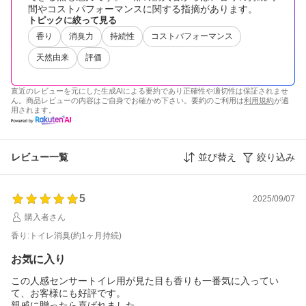
間やコストパフォーマンスに関する指摘があります。
トピックに絞って見る
香り
消臭力
持続性
コストパフォーマンス
天然由来
評価
直近のレビューを元にした生成AIによる要約であり正確性や適切性は保証されませ
ん。商品レビューの内容はご自身でお確かめ下さい。要約のご利用は
利用規約
が適
用されます。
レビュー一覧
並び替え
絞り込み
5
2025/09/07
購入者さん
香り:トイレ消臭(約1ヶ月持続)
お気に入り
この人感センサートイレ用が見た目も香りも一番気に入ってい
て、お客様にも好評です。
親戚に贈ったら喜ばれました。