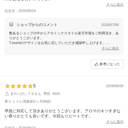
さらに表示
注文日：2026/06/24
ショップからのコメント
2026/07/06
数あるショップの中からアロミックスタイル楽天市場をご利用頂き、あ
りがとうございます。
T-scentのデザインをお気に召していただき感謝申し上げます。
しかしながらご家族のご期待に添えなかったとのことお詫び申し上げま
さらに表示
す。
「トイレ消臭」のブレンドはミントやハーブ系のオイルを中心に、爽や
参考になった
かなレモンオイルを加えたスーッとする香りで苦手な方もいらっしゃる
かと存じます。
柑橘系の「ポジティブシトラス」、フローラル系の「エレガンスフラワ
ー」もございますので、また次回ご検討いただければ幸いです。
5
2026/06/26
また、金木犀の香りがお好みとのこと、貴重なご意見をいただきまして
きのっぴぃ７９さん
男性
60代
ありがとうございます。
商品企画課に伝え、今後の商品開発に活かさせていただきます。
香り:トイレ消臭(約1ヶ月持続)
またのご利用お待ちしております。
早急に対応して頂きありがとうございます。アロマのキツすぎな
い香りがとても良いです。今回もリピートです。
さらに表示
注文日：2026/06/24