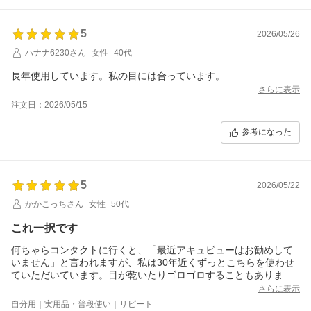
5
2026/05/26
ハナナ6230さん
女性
40代
さらに表示
注文日：2026/05/15
参考になった
5
2026/05/22
かかこっちさん
女性
50代
これ一択です
何ちゃらコンタクトに行くと、「最近アキュビューはお勧めして
いません」と言われますが、私は30年近くずっとこちらを使わせ
ていただいています。目が乾いたりゴロゴロすることもありませ
ん。眼科で眼の異常を指摘されたこともないので、ずっとこのコ
さらに表示
ンタクトレンズを使いたいです。
自分用｜実用品・普段使い｜リピート