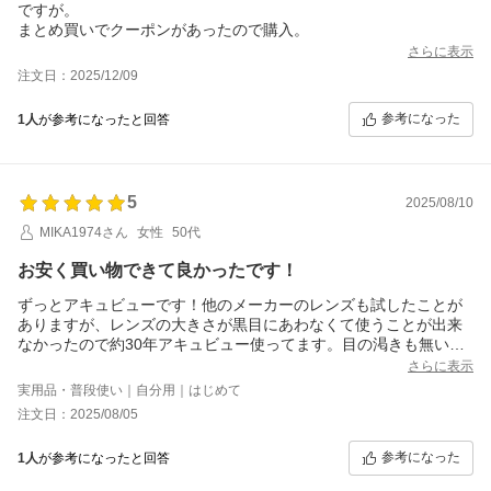
ですが。
まとめ買いでクーポンがあったので購入。
さらに表示
注文日：2025/12/09
参考になった
1人
が参考になったと回答
5
2025/08/10
MIKA1974さん
女性
50代
お安く買い物できて良かったです！
ずっとアキュビューです！他のメーカーのレンズも試したことが
ありますが、レンズの大きさが黒目にあわなくて使うことが出来
なかったので約30年アキュビュー使ってます。目の渇きも無い
し、使い勝手も良いです。だいたい朝6時から夕方18時くらいまで
さらに表示
毎日装着してます。
実用品・普段使い｜自分用｜はじめて
注文日：2025/08/05
参考になった
1人
が参考になったと回答