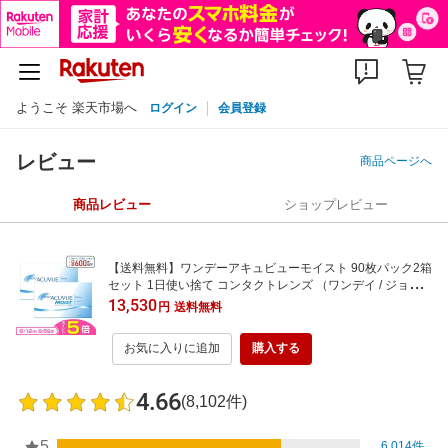
ようこそ 楽天市場へ
ログイン
会員登録
レビュー
商品ページへ
商品レビュー
ショップレビュー
【送料無料】ワンデーアキュビューモイスト 90枚パック2箱
セット 1日使い捨て コンタクトレンズ （ワンデイ / ジョン
ソン&ジョンソン / ジョンソン・エンド・ジョンソン）
13,530
円
送料無料
お気に入りに追加
購入する
4.66
(8,102件)
5
6,014件