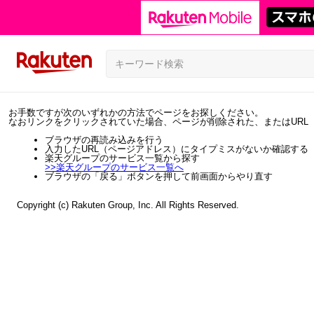
お手数ですが次のいずれかの方法でページをお探しください。
なおリンクをクリックされていた場合、ページが削除された、またはURL
ブラウザの再読み込みを行う
入力したURL（ページアドレス）にタイプミスがないか確認する
楽天グループのサービス一覧から探す
>>
楽天グループのサービス一覧へ
ブラウザの「戻る」ボタンを押して前画面からやり直す
Copyright (c) Rakuten Group, Inc. All Rights Reserved.