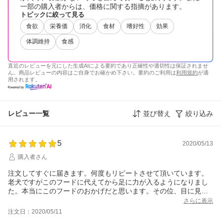
一部の購入者からは、価格に関する指摘があります。
トピックに絞って見る
食欲
栄養価
消化
食材
嗜好性
効果
体調維持
食感
直近のレビューを元にした生成AIによる要約であり正確性や適切性は保証されませ
ん。商品レビューの内容はご自身でお確かめ下さい。要約のご利用は
利用規約
が適
用されます。
レビュー一覧
並び替え
絞り込み
5
2020/05/13
購入者さん
注文してすぐに届きます。何度もリピートさせて頂いています。
老犬ですがこのフードに代えてから足に力が入るようになりまし
た。本当にこのフードのおかげだと思います。その位、目に見え
て変化を実感できます。また利用しますのでよろしくお願いしま
さらに表示
す。
注文日：2020/05/11