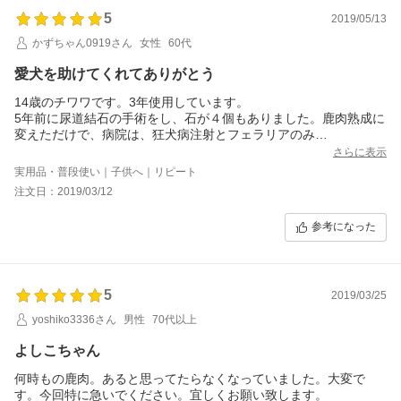
5
2019/05/13
かずちゃん0919さん
女性
60代
愛犬を助けてくれてありがとう
14歳のチワワです。3年使用しています。
5年前に尿道結石の手術をし、石が４個もありました。鹿肉熟成に
変えただけで、病院は、狂犬病注射とフェラリアのみ
3年間けんこうそのものチョーlucky
さらに表示
実用品・普段使い｜子供へ｜リピート
注文日：2019/03/12
参考になった
5
2019/03/25
yoshiko3336さん
男性
70代以上
よしこちゃん
何時もの鹿肉。あると思ってたらなくなっていました。大変で
す。今回特に急いでください。宜しくお願い致します。