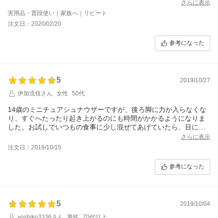
さらに表示
実用品・普段使い｜家族へ｜リピート
注文日：2020/02/20
参考になった
5
2019/10/27
伊加流伎さん
女性
50代
14歳のミニチュアシュナウザーですが、後ろ脚に力が入らなくな
り、すぐへたったり起き上がるのにも時間がかかるようになりま
した。お試しでいつもの食事に少し混ぜてあげていたら、目に見
えるように後ろ脚に力が入るようになり驚くやら嬉しいやら。効
さらに表示
果抜群でした。
注文日：2019/10/15
参考になった
5
2019/10/04
yoshiko3336さん
男性
70代以上