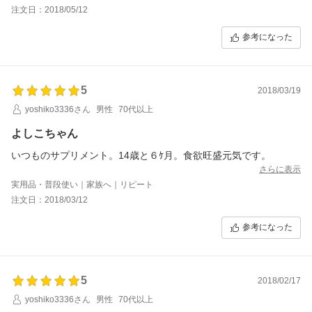
以前ベーシックとライトも購入したのですが
注文日：2018/05/12
あまりお気に召さないようで
毎回麹熟成を購入しています。
参考になった
5
2018/03/19
yoshiko3336さん
男性
70代以上
よしこちゃん
いつものサプリメント。14歳と６ｹ月。食欲旺盛元気です。
さらに表示
実用品・普段使い｜家族へ｜リピート
注文日：2018/03/12
参考になった
5
2018/02/17
yoshiko3336さん
男性
70代以上