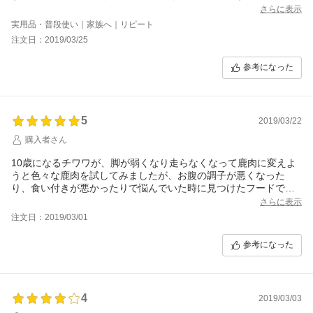
さらに表示
実用品・普段使い｜家族へ｜リピート
注文日：2019/03/25
参考になった
5
2019/03/22
購入者さん
10歳になるチワワが、脚が弱くなり走らなくなって鹿肉に変えよ
うと色々な鹿肉を試してみましたが、お腹の調子が悪くなった
り、食い付きが悪かったりで悩んでいた時に見つけたフードで
す。食い付きも良く、お腹の調子も良く、良いフードに出会った
さらに表示
と思います。今は良く走り飛び跳ねるようになりました。
注文日：2019/03/01
参考になった
4
2019/03/03