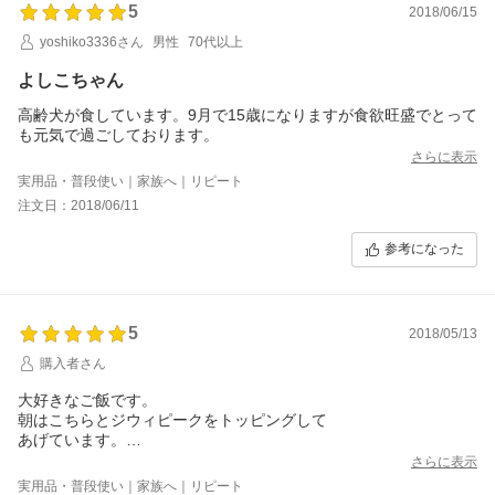
5
2018/06/15
yoshiko3336さん
男性
70代以上
よしこちゃん
高齢犬が食しています。9月で15歳になりますが食欲旺盛でとって
も元気で過ごしております。
さらに表示
実用品・普段使い｜家族へ｜リピート
注文日：2018/06/11
参考になった
5
2018/05/13
購入者さん
大好きなご飯です。
朝はこちらとジウィピークをトッピングして
あげています。
とても喜んで完食します。
さらに表示
因みにこの麹熟成が良いみたいです。
実用品・普段使い｜家族へ｜リピート