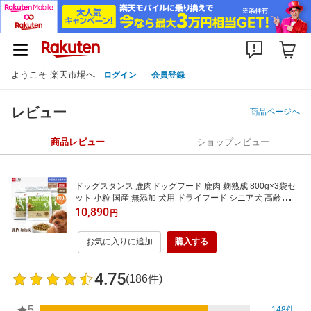
ようこそ 楽天市場へ
ログイン
会員登録
レビュー
商品ページへ
商品レビュー
ショップレビュー
ドッグスタンス 鹿肉ドッグフード 鹿肉 麹熟成 800g×3袋セ
ット 小粒 国産 無添加 犬用 ドライフード シニア犬 高齢犬 成
犬 パピー 全年齢対応 DOGSTANCE ドックフード
10,890
円
お気に入りに追加
購入する
4.75
(186件)
5
148件