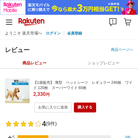
ようこそ 楽天市場へ
ログイン
会員登録
レビュー
商品ページへ
商品レビュー
ショップレビュー
【1袋販売】 薄型 ペットシーツ レギュラー 240枚 ワイ
ド 120枚 スーパーワイド 60枚
2,330
円
お気に入りに追加
購入する
4
(9件)
5
3件