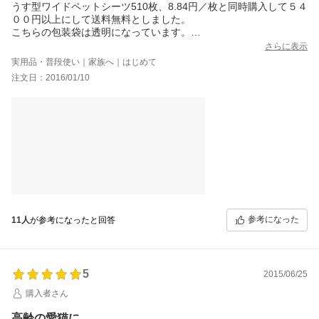
うす型ワイドペットシーツ510枚、8.84円／枚と同時購入して５４
００円以上にして送料無料としました。
こちらの包装袋は透明になっています。
シーツは吸収力もそこそこ良くて、オシッコの黄色い色がハッキ
さらに表示
リわかりやすいです。
実用品・普段使い｜家族へ｜はじめて
注文日：2016/01/10
参考になった
11人
が参考になったと回答
5
2015/06/25
購入者さん
高齢の愛猫に