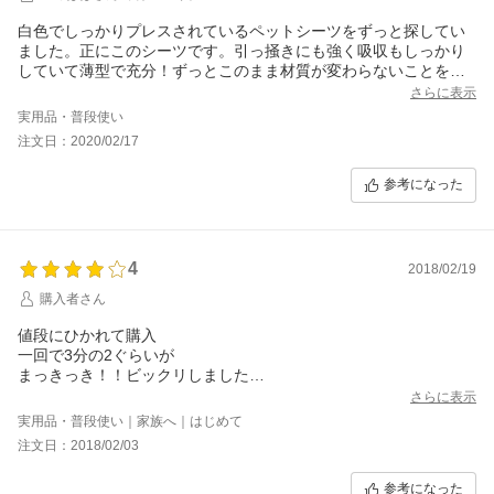
白色でしっかりプレスされているペットシーツをずっと探してい
ました。正にこのシーツです。引っ掻きにも強く吸収もしっかり
していて薄型で充分！ずっとこのまま材質が変わらないことを願
います。リピ決定です。
さらに表示
実用品・普段使い
注文日：2020/02/17
参考になった
4
2018/02/19
購入者さん
値段にひかれて購入
一回で3分の2ぐらいが
まっきっき！！ビックリしました
すぐにシートを交換しないとダメですが
さらに表示
留守番の時じゃなかったら
実用品・普段使い｜家族へ｜はじめて
これで大丈夫ですねー
注文日：2018/02/03
圧縮されてコンパクトなので置場所にも困らないし
満足です
参考になった
すこーし気持ち小さいですが問題なしです