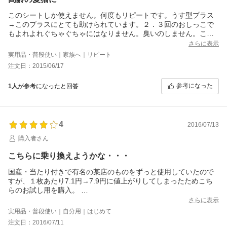
このシートしか使えません。何度もリピートです。うす型プラス
→このプラスにとても助けられています。２．３回のおしっこで
もよれよれぐちゃぐちゃにはなりません。臭いのしません。こち
らのショップさんしか使えません。ありがとうございます。これ
さらに表示
からの宜しくお願いします。
実用品・普段使い｜家族へ｜リピート
注文日：2015/06/17
参考になった
1人
が参考になったと回答
4
2016/07/13
購入者さん
こちらに乗り換えようかな・・・
国産・当たり付きで有名の某店のものをずっと使用していたので
すが、１枚あたり7.1円→7.9円に値上がりしてしまったためこち
らのお試し用を購入。
比べてみるとやはり若干薄く、吸収力もギリッギリの許容範囲
さらに表示
内。ボストンテリア9.6kg♂の朝一チッコが溢れる寸前。ですが持
実用品・普段使い｜自分用｜はじめて
ち上げてもポタポタ垂れることもなく、裏漏れもなし。消臭効果
注文日：2016/07/11
もそこそこ。日中のマーキング程度なら2回分OKの時もあり。