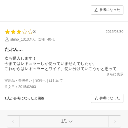
参考になった
3
2015/03/30
shiho_1313さん
女性
40代
たぶん…
次も購入します！
今まではレギュラーしか使っていませんでしたが、
これからはレギュラーとワイド、使い分けていこうかと思ってい
ます。
さらに表示
これからも宜しくお願いします。
実用品・普段使い｜家族へ｜はじめて
注文日：2015/02/03
参考になった
1人
が参考になったと回答
1/1