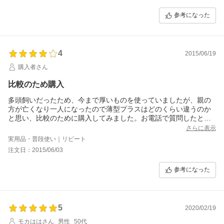
某店のものは17g/枚、こちらは15g/枚。こちらより安い、薄いも
参考になった
のはアウトかな。境界線が分かりました。
しばらく使ってみたいと思います。
ただ、欲を言えばやはり国産の安心感が欲しいです。
4
2015/06/19
購入者さん
比較のため購入
多頭飼いだったため、今まで厚いものを使っていましたが、親の
方が亡くなり一人になったので薄型プラスはどのくらい違うのか
と思い、比較のために購入してみました。お電話で質問したとき
は、薄型とプラスでは数値的にはプラスの方が厚く作っているが
さらに表示
わからないという方もいるとのことでしたが、今まで厚型だった
実用品・普段使い｜リピート
のでやはり頼りなく感じたことは事実です。長時間留守にすると
注文日：2015/06/03
きや夜は今まで通り、自宅にいられる時ですぐに変えてあげられ
るときは薄型プラスにするよう使い分けをしていこうと思いま
参考になった
す。ですが、やはり面倒なので、次回は従来通り、厚いものを購
入すると思います。
5
2020/02/19
モカははさん
男性
50代