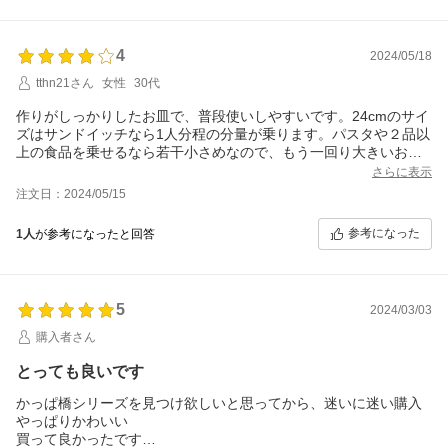
4
2024/05/18
tthn21さん
女性
30代
作りがしっかりしたお皿で、普段使いしやすいです。24cmのサイ
ズはサンドイッチなら1人分程の分量が乗ります。パスタや２品以
上の食品を乗せるなら若干小さめなので、もう一回り大きいお皿
も購入を検討中です。
さらに表示
注文日：2024/05/15
参考になった
1人
が参考になったと回答
5
2024/03/03
購入者さん
とっても良いです
かっぱ橋シリーズを見つけ欲しいと思ってから、迷いに迷い購入
やっぱりかわいい
買って良かったです