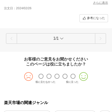
梱包も丁寧です
さらに表示
ありがとうございました
注文日：2024/02/26
参考になった
1/1
お客様のご意見をお聞かせください
このページは役に立ちましたか？
役に立たなかった
役に立った
楽天市場の関連ジャンル