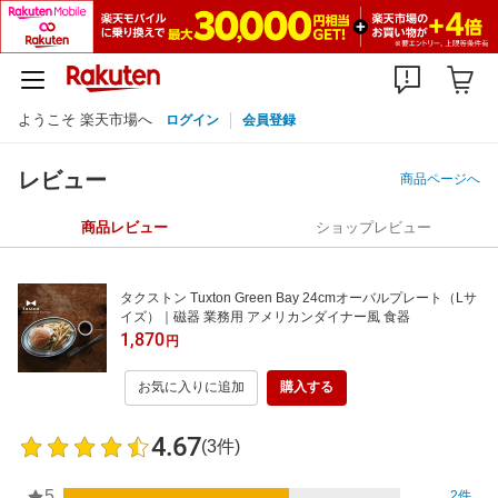
ようこそ 楽天市場へ
ログイン
会員登録
レビュー
商品ページへ
商品レビュー
ショップレビュー
タクストン Tuxton Green Bay 24cmオーバルプレート（Lサ
イズ）｜磁器 業務用 アメリカンダイナー風 食器
1,870
円
お気に入りに追加
購入する
4.67
(3件)
5
2件