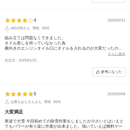
シューターの角度が手元で出来ないのが不便かな！（オプション
あ、無意識に押しているためか除雪後は若干疲れています）重い
で開発して欲しい）
クローラーか軽いホイルタイプか、我が家では軽いホイルの方が
価格、パワー等を考慮すると良い商品だと思います。
妻も扱えて良かったです。
4
この機種は、プロボックスの荷台に、２列目シートはそのままで
■価格について
2025/02/11
載ります。
コスパ最高です。私はコスパマンなので満足です。４年以上稼働
nkt1356さん
男性
30代
梱包サイズを記載して頂けると良いかと思います。
してくれれば元が取れると考えて購入しました。まだ１年目です
が、この調子で動いてくれればokです（大体庭先の除雪を業者に
組み立ては問題なくできました。
頼むと３万円/年）
オイル差しを持っていなかった為
■運送方法・組立
横向きのエンジンオイル口にオイルを入れるのが大変だったので
近くの配送センターに受取にいきました。ホンダの某ミニバンの
本体を少し傾けて漏斗を差し規定量約６００mlのオイルを入れて
さらに表示
後部座席を倒さずにトランクに積めました。積み降ろしは妻と私
本体を水平にしたところ
注文日：2025/01/15
二人でやれば、それほど大変ではないです
オイルがドバドバ流れてきました。取説にも書いてありますが
組立はグリスが必要というのが焦りました。パーツクリーナーと
エンジンテスト時のオイルが多少入っている可能性があると
参考になった
オイルジョッキ（ろうと）はあった方が良いでしょう。あと暖か
購入をお考えの方は入れすぎにご注意下さい。
いうちに購入すると軒先で組立られるのでgoodです（雪が降って
雪上での除雪がメインになるのですがタイヤが空転して大変扱い
家で組むのはオススメできない）
づらかった為
以上でした。
この機種のタイヤチェーンの購入を考えています。
5
2025/02/08
山育ちおじさんさん
男性
60代
大変満足
寒波で大雪 今回初めての除雪作業をしましたが小さいとはいえと
てもパワーが有り楽に作業が出来ました。強いていえば燃料ゲー