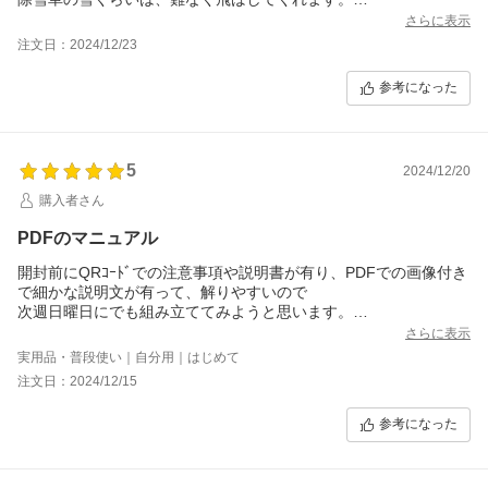
毎日の除雪作業が楽しくて笑顔になります。
さらに表示
注文日：2024/12/23
参考になった
5
2024/12/20
購入者さん
PDFのマニュアル
開封前にQRｺｰﾄﾞでの注意事項や説明書が有り、PDFでの画像付き
で細かな説明文が有って、解りやすいので
次週日曜日にでも組み立ててみようと思います。
ありがたい事にまだ、積雪量も少ないので本降りになるまでに間
さらに表示
に合うと思います。
実用品・普段使い｜自分用｜はじめて
がんばって、働いてくれるのを大いに期待します。
注文日：2024/12/15
参考になった