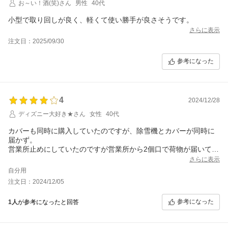
お～い！酒(笑)さん
男性
40代
小型で取り回しが良く、軽くて使い勝手が良さそうです。
さらに表示
注文日：2025/09/30
参考になった
4
2024/12/28
ディズニー大好き★さん
女性
40代
カバーも同時に購入していたのですが、除雪機とカバーが同時に
届かず。
営業所止めにしていたのですが営業所から2個口で荷物が届いてる
んだけど1つしか届いていないのですがと親切に連絡していただ
さらに表示
き、カバーは後日届けてくれることになりました。
自分用
除雪機使うほどの積雪が無いので、まだ稼働はしていませんが組
注文日：2024/12/05
み立ては夫婦で1時間ぐらいで説明書通りにやれば問題ないと思い
ます。
参考になった
1人
が参考になったと回答