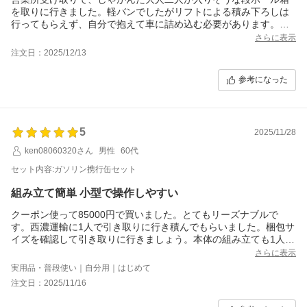
を取りに行きました。軽バンでしたがリフトによる積み下ろしは
行ってもらえず、自分で抱えて車に詰め込む必要があります。
組み立ては、マニュアル熟読しながグリース塗りながらゴミ片づ
さらに表示
けながらで4時間ほどかかりました。結構汚れるのであらかじめマ
注文日：2025/12/13
ニュアルPDFをWEBサイトからダウンロードして用意しておくと
よいかもしれません。他社で販売されている一般的な除雪機が３
参考になった
０万近くする中、１０万ほどで購入できると考えれば高コスパで
満足です。自分で組み立てたり、部品交換などが苦にならない方
にはぜひおすすめしたい一品でした。（あと、冬道で使うならチ
ェーン購入は必須だなと思いました）
5
2025/11/28
ken08060320さん
男性
60代
セット内容:ガソリン携行缶セット
組み立て簡単 小型で操作しやすい
クーポン使って85000円で買いました。とてもリーズナブルで
す。西濃運輸に1人で引き取りに行き積んでもらいました。梱包サ
イズを確認して引き取りに行きましょう。本体の組み立ても1人で
1時間程度でした。事前にYouTubeでおさらいもしていたので戸惑
さらに表示
う事はなかったです。
実用品・普段使い｜自分用｜はじめて
★残念な点
注文日：2025/11/16
エンジンオイル注入口の穴が小さく場所的にタイヤに干渉してし
まいかなり入れにくくこぼれました。