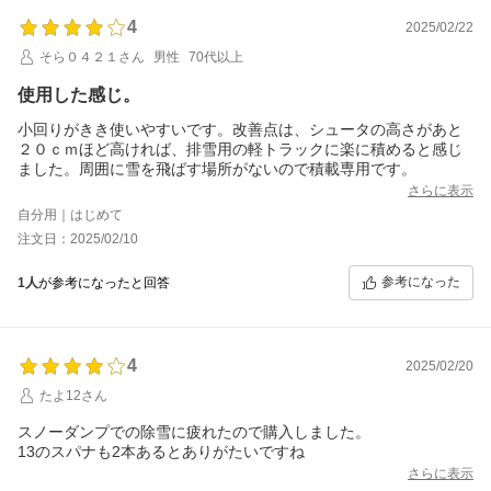
4
2025/02/22
そら０４２１さん
男性
70代以上
使用した感じ。
小回りがきき使いやすいです。改善点は、シュータの高さがあと
２０ｃｍほど高ければ、排雪用の軽トラックに楽に積めると感じ
ました。周囲に雪を飛ばす場所がないので積載専用です。
さらに表示
自分用｜はじめて
注文日：2025/02/10
参考になった
1人
が参考になったと回答
4
2025/02/20
たよ12さん
スノーダンプでの除雪に疲れたので購入しました。
13のスパナも2本あるとありがたいですね
さらに表示