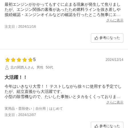
最初エンジンがかかってもすぐに止まる現象が発生して焦りまし
たが、エンジン関係の素養があったため燃料ラインを抜き差しや
接続確認・エンジンオイルなどの確認を行ったところ無事にエン
ジンがかかるようになりました。
さらに表示
安いということで製品に欠陥があるのでは？と思いがちですが、
注文日：2024/11/16
どの除雪機でも一定確率で発生すると思います。こういう時に安
かろう悪かろうだと思ってしまう人は向いてないかもしれませ
参考になった
ん。落ち着いて色々と調べられる人にとってはハイコスパ商品で
しょう。
我が家の用途としては、車３台分の面積を横の家庭菜園に飛ばし
ています。その上でレビューを書きます
5
2024/12/14
■除雪機のパワーについて
除雪車が置いていった固く重い雪の塊も大きいやつ(50cmくらい)
北の関西人さん
男性
50代
だけは手で動かせば、20-30cm程度の氷塊は砕いて飛ばしてくれ
ます。非常に楽です！これを求めて買いましたので良かったで
大活躍！！
す。
今年はいきなり大雪！！ テストしながら徐々に使用する予定でし
『雪山の上に運ぶのがつらい』『冬の序盤で手前に山を作ると後
たが、組立直後から大活躍です。
半戦で奥に持っていくのが大変』というママさんダンプの辛い２
小型の除雪機なので、たいした事無いとタカをくくっておりまし
点が除雪機を使えば解消されます。十分なパワーありでしょう
た。パワフルでした。
■操作性について
さらに表示
ホームセンターで販売されているＹ社やＨ社は、キャタピラタイ
軽量のため、妻でも動かすことができました。操作手順も本機に
実用品・普段使い｜自分用｜はじめて
プ！ 購入したのはブロックタイヤ
記載されており、それに従えばできるのもgood。
注文日：2024/12/07
すごく心配でした。 全く問題なし！！ 逆に取り回しやすい気がし
クローラータイプじゃないと滑るかな？と不安もありましたが、
ます。
アスファルトに積もった雪や氷の上をスイスイ進みます。おそら
参考になった
今回、セール期間で購入出来たので凄く安く購入できした。
く軽いゆえに人が押す力で前に進みやすいのだと思います。（ま