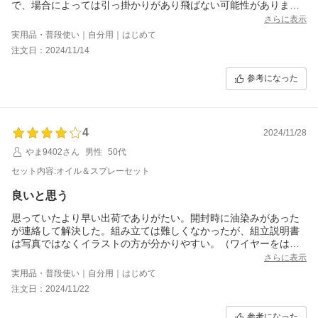
で、場合によっては引っ掛かりがあり飛ばない可能性がありま
す。オーガが少し前に出てると嬉しいです！でも大活躍です笑
さらに表示
実用品・普段使い｜自分用｜はじめて
注文日：2024/11/14
参考になった
4
2024/11/28
やま9402さん
男性
50代
セット内容:オイル＆スプレーセット
良いと思う
思っていたより早い出荷でありがたい。開封時に油染みがあった
が連絡して解決した。組み立ては難しくなかったが、組立説明書
は写真ではなくイラストの方が分かりやすい。（ワイヤーをはめ
る穴の場所）車軸にデフが無い為に乾いた場所では曲がりにく
さらに表示
い。専用の台車があるとよい。
実用品・普段使い｜自分用｜はじめて
注文日：2024/11/22
参考になった