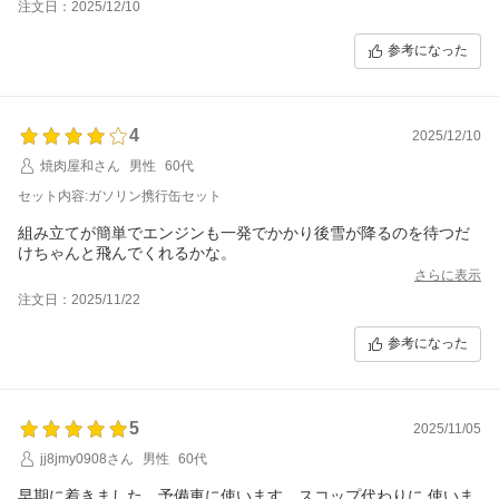
注文日：2025/12/10
参考になった
4
2025/12/10
焼肉屋和さん
男性
60代
セット内容:ガソリン携行缶セット
組み立てが簡単でエンジンも一発でかかり後雪が降るのを待つだ
けちゃんと飛んでくれるかな。
さらに表示
注文日：2025/11/22
参考になった
5
2025/11/05
jj8jmy0908さん
男性
60代
早期に着きました、予備車に使います、スコップ代わりに 使いま