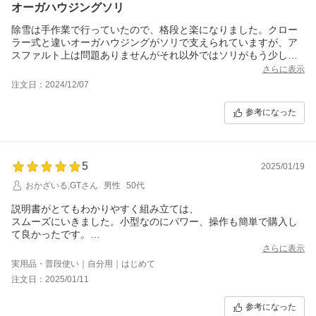
オーガハウジングソリ
除雪は手作業で行っていたので、格段と楽になりました。クロー
ラー式と違いオーガハウジングがソリで支えられていますが、ア
スファルト上は問題ありませんがそれ以外ではソリがもう少し大
きい方が扱いやすくなるのではないかと思いました。
さらに表示
注文日：2024/12/07
参考になった
5
2025/01/19
おかざいる,GTさん
男性
50代
説明書がとてもわかりやすく組み立ては、
スムーズにいきました。小型なのにパワー、操作も簡単で購入し
て良かったです。
凍結したり湿っぽい雪はチェーンがあった方が
さらに表示
良いと思います！
実用品・普段使い｜自分用｜はじめて
注文日：2025/01/11
参考になった