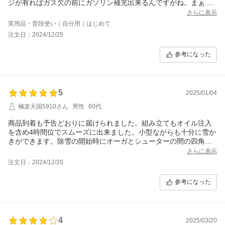
ジが有ればガス欠の前にガソリン補充出来るんですがね。まぁ そ
れは仕方ないことでょうね。
さらに表示
実用品・普段使い｜自分用｜はじめて
注文日：2024/12/25
参考になった
5
2025/01/04
極楽天国5910さん
男性
60代
商品到着も予告どおりに届けられました。組み立てもオイル注入
を含め4時間位でスムーズに出来ました。小型ながらも十分に雪か
きができます。除雪の開始時にオーガとシューターの間の四角い
部分に雪が詰まり、雪が飛ばなくなりますが対策を考えていま
さらに表示
す。オーガ回転及び前進、後進のクラッチ調整に戸惑いました
注文日：2024/12/20
が、そこもクリアしましたので不満なく使用しております。タイ
ヤは滑るのでチェーンはあった方が良いので購入を考えていま
参考になった
す。とても良い製品だと思まいます。
4
2025/03/20