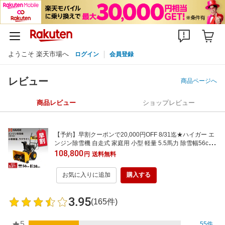
ようこそ 楽天市場へ
ログイン
会員登録
レビュー
商品ページへ
商品レビュー
ショップレビュー
【予約】早割クーポンで20,000円OFF 8/31迄★ハイガー エ
ンジン除雪機 自走式 家庭用 小型 軽量 5.5馬力 除雪幅56cm
（本体のみ／ガソリン携行缶セット）HG-K25 【1年保証】
108,800
円
送料無料
お気に入りに追加
購入する
3.95
(165件)
5
55件