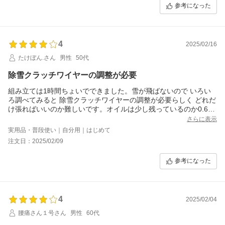
参考になった
4
2025/02/16
たけぼん.さん
男性
50代
除雪クラッチワイヤーの調整が必要
組み立ては1時間ちょいでできました。雪が飛ばないので いろい
ろ調べてみると 除雪クラッチワイヤーの調整が必要らしく どれだ
け張ればいいのか難しいです。オイルは少し残っているのか0.6L
入れると かなりあふれます。少し解けかけた雪をやってみました
さらに表示
が湿った雪はつまってダメでした。
実用品・普段使い｜自分用｜はじめて
注文日：2025/02/09
参考になった
4
2025/02/04
腰痛さん１号さん
男性
60代