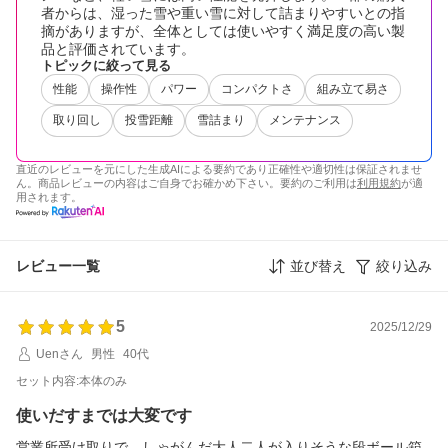
者からは、湿った雪や重い雪に対して詰まりやすいとの指
摘がありますが、全体としては使いやすく満足度の高い製
品と評価されています。
トピックに絞って見る
性能
操作性
パワー
コンパクトさ
組み立て易さ
取り回し
投雪距離
雪詰まり
メンテナンス
直近のレビューを元にした生成AIによる要約であり正確性や適切性は保証されませ
ん。商品レビューの内容はご自身でお確かめ下さい。要約のご利用は
利用規約
が適
用されます。
レビュー一覧
並び替え
絞り込み
5
2025/12/29
Uenさん
男性
40代
セット内容:本体のみ
使いだすまでは大変です
営業所受け取りで、しゃがんだ大人二人が入りそうな段ボール箱