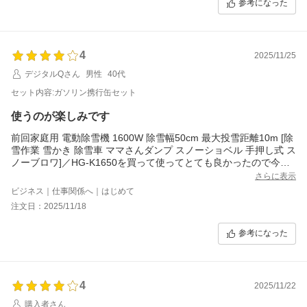
参考になった
まだ雪が降ってないので出動していません。これもYouTubeの情
報からでチェーンが必須だという事でチェーンとエンジンオイ
ル、替えのシャーボルト、専用カバーを購入しました。合計1600
0円前後でした。
4
2025/11/25
あとよくシューターが詰まるのでアースドリルがあるとなおいい
デジタルQさん
男性
40代
との情報もあったのでアマゾンで1500円前後で購入しました。自
分なりに準備万端であとは雪が降ってからです。黄色のボディは
セット内容:ガソリン携行缶セット
けっこうかっこいいですよ。
使うのが楽しみです
前回家庭用 電動除雪機 1600W 除雪幅50cm 最大投雪距離10m [除
雪作業 雪かき 除雪車 ママさんダンプ スノーショベル 手押し式 ス
ノーブロワ]／HG-K1650を買って使ってとても良かったので今回
は、ハイガー製品のエンジン式にしました。期待大です
さらに表示
組み立ての説明書もカラー写真付きだったので解りやすかったで
ビジネス｜仕事関係へ｜はじめて
す。スパナとプラスドライバーが付いていたので助かりました。
注文日：2025/11/18
参考になった
4
2025/11/22
購入者さん