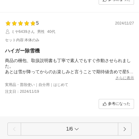
5
2024/11/27
ミヤ6439さん
男性
40代
セット内容:本体のみ
ハイガー除雪機
商品の梱包、取扱説明書も丁寧で素人でもすぐ作動させられまし
た。
あとは雪が降ってからのお楽しみと言うことで期待値含めで星5で
す。
さらに表示
実用品・普段使い｜自分用｜はじめて
注文日：2024/11/19
参考になった
1/6