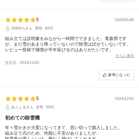
5
2025/01/06
258待ちさん
男性
60代
組み立ては説明書をみながら一時間でできました。青森県です
が、まだ雪があまり降っていないので除雪は試せていないです。
レビュー投稿で補償が半年延びるのはありがたいです。
さらに表示
注文日：2024/12/20
参考になった
5
2024/12/31
あふぇるさん
女性
50代
初めての除雪機
年々雪かきが大変になってきて、思い切って購入しました。
組み立て式のため、性能に不安がありましたが、
除雪車の雪くらいは、難なく飛ばしてくれます。