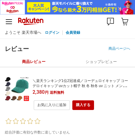
ようこそ 楽天市場へ
ログイン
会員登録
レビュー
商品ページへ
商品レビュー
ショップレビュー
＼楽天ランキング1位2冠達成／コーデュロイキャップ コー
デロイキャップ uvカット帽子 秋 冬 秋冬 uv ニット メンズ
ブラック ネイビー グレー ベージュ キャメル ブラウン ワイ
2,380
円
送料無料
ン グリーン
お気に入りに追加
購入する
総合評価に有効な件数に達していません