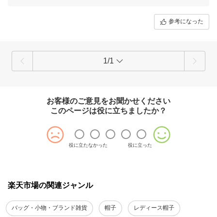
問い合わせメールでもご案内させていただきました通り、すでに正しい
商品を再発送しており到着済みかと思われますが、今一度ご確認いただ
参考になった
ければと思います。
今後は、このようなことがないよう、社内での確認体制を強化し、再発
防止に努めてまいります。何卒ご理解のほどお願い申し上げます。
1/1
お客様のご意見をお聞かせください
このページは役に立ちましたか？
役に立たなかった
役に立った
楽天市場の関連ジャンル
バッグ・小物・ブランド雑貨
帽子
レディース帽子