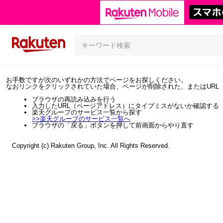
お手数ですが次のいずれかの方法でページをお探しください。
なおリンクをクリックされていた場合、ページが削除された、またはURL
ブラウザの再読み込みを行う
入力したURL（ページアドレス）にタイプミスがないか確認する
楽天グループのサービス一覧から探す
>>
楽天グループのサービス一覧へ
ブラウザの「戻る」ボタンを押して前画面からやり直す
Copyright (c) Rakuten Group, Inc. All Rights Reserved.