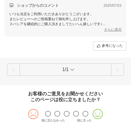
ショップからのコメント
2025/07/22
いつも当店をご利用いただきありがとうございます。
またレビューへのご投稿重ねて御礼申し上げます。
スパシアを継続的にご購入頂きましてたいへん嬉しいです♪
お母さまが気に入ってくれてて大変うれしく思います☆彡
さらに表示
お得な企画やSALEを今後も開催して参りますのでぜひご活用下さいま
せ！
ご不明な点・お気付きな点がありましたらお気軽にご連絡ください。
参考になった
またのご利用心よりお待ちしております。
1/1
お客様のご意見をお聞かせください
このページは役に立ちましたか？
役に立たなかった
役に立った