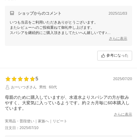
ショップからのコメント
2025/11/03
いつも当店をご利用いただきありがとうございます。
またレビューへのご投稿重ねて御礼申し上げます。
スパシアを継続的にご購入頂きましてたいへん嬉しいです♪
リピート購入ありがとうございます☆彡
さらに表示
もっと良くなるようにこれからも尽力して参ります！
楽天イベント時はポイントアップやクーポンもあるのでご活用下さいま
せ！
参考になった
ご不明な点・お気付きな点がありましたらお気軽にご連絡ください。
またのご利用心よりお待ちしております。
5
2025/07/20
おーいつぎさん
男性
60代
母親のために購入していますが、水道水よりスパシアの方が飲み
やすく、大変気に入っているようです。約２カ月毎に60本購入し
ています。
さらに表示
実用品・普段使い｜家族へ｜リピート
注文日：2025/07/10