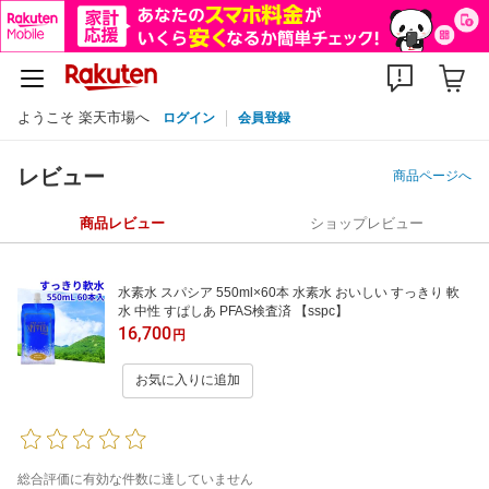
ようこそ 楽天市場へ
ログイン
会員登録
レビュー
商品ページへ
商品レビュー
ショップレビュー
水素水 スパシア 550ml×60本 水素水 おいしい すっきり 軟
水 中性 すぱしあ PFAS検査済 【sspc】
16,700
円
お気に入りに追加
総合評価に有効な件数に達していません