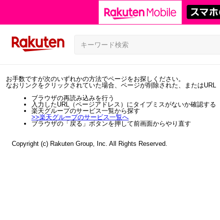
お手数ですが次のいずれかの方法でページをお探しください。
なおリンクをクリックされていた場合、ページが削除された、またはURL
ブラウザの再読み込みを行う
入力したURL（ページアドレス）にタイプミスがないか確認する
楽天グループのサービス一覧から探す
>>
楽天グループのサービス一覧へ
ブラウザの「戻る」ボタンを押して前画面からやり直す
Copyright (c) Rakuten Group, Inc. All Rights Reserved.