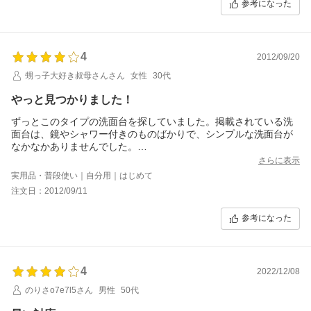
参考になった
4
2012/09/20
甥っ子大好き叔母さんさん
女性
30代
やっと見つかりました！
ずっとこのタイプの洗面台を探していました。掲載されている洗
面台は、鏡やシャワー付きのものばかりで、シンプルな洗面台が
なかなかありませんでした。
なのでこの商品を見つけたときは即買いでした。商品もキレイで
さらに表示
値段もお手頃で満足です。－★1は、商品の受け取りが時間指定で
実用品・普段使い｜自分用｜はじめて
きず、再配送は料金がかかるとのことだったので、配送日は一日
注文日：2012/09/11
中家で待っていたことです。
参考になった
4
2022/12/08
のりさo7e7l5さん
男性
50代