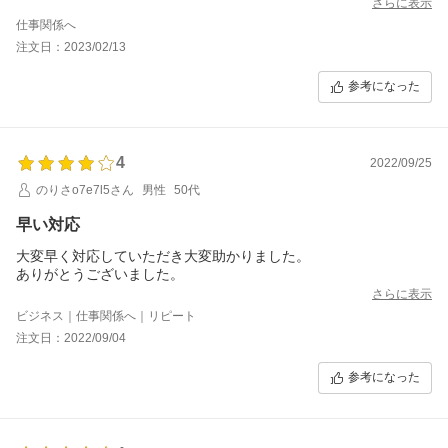
ントラックにした。ショップへのメールの問い合わせも、配送業
さらに表示
者からの電話での連絡も途切れることなかったので、信用できて
仕事関係へ
よかった。
注文日：2023/02/13
参考になった
4
2022/09/25
のりさo7e7l5さん
男性
50代
早い対応
大変早く対応していただき大変助かりました。
ありがとうございました。
さらに表示
ビジネス｜仕事関係へ｜リピート
注文日：2022/09/04
参考になった