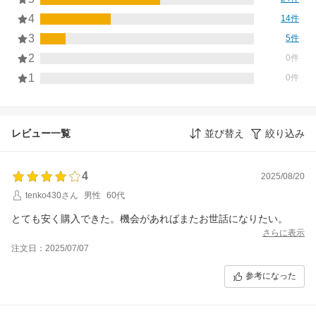
4
14件
3
5件
2
0件
1
0件
レビュー一覧
並び替え
絞り込み
4
2025/08/20
tenko430さん
男性
60代
とても安く購入できた。機会があればまたお世話になりたい。
さらに表示
注文日：2025/07/07
参考になった