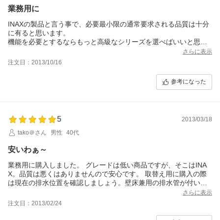
業務用に
INAXの製品と言う事で、必要最小限の通常要求される品質は十分
に有ると思います。
機能を必要とするならもっと高級なシリーズを選べばいいと思い
ますが、、、
さらに表示
コストパフォーマンスは最高の部類だと思います。
注文日：2013/10/16
参考になった
5
2013/03/18
tako＠さん
男性
40代
安いわぁ～
業務用に購入しました。 グレードは低い商品ですが、そこはINA
X。品質は悪くはありませんので安心です。 取替え用に購入の際
は現在の排水位置を確認しましょう。壁床兼用の排水管が付いて
ますが、位置の制約は当然ありますので。
さらに表示
注文日：2013/02/24