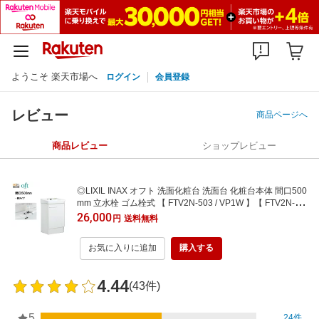
ようこそ 楽天市場へ
ログイン
会員登録
レビュー
商品ページへ
商品レビュー
ショップレビュー
◎LIXIL INAX オフト 洗面化粧台 洗面台 化粧台本体 間口500
mm 立水栓 ゴム栓式 【 FTV2N-503 / VP1W 】【 FTV2N-50
3N / VP1W 】【扉ホワイト×洗面器ピュアホワイト】【送料
26,000
円
送料無料
無料】【MSIウェブショップ】
お気に入りに追加
購入する
4.44
(43件)
5
24件