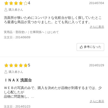
4
2014/07/04
購入者さん
洗面所が狭いためにコンパクトな化粧台が欲しく探していたとこ
ろ最適な商品が見つかりました。とても気に入ってます。
さらに表示
実用品・普段使い｜仕事関係へ｜はじめて
注文日：2014/06/09
参考になった
5
2014/01/29
購入者さん
ＩＮＡＸ 洗面台
ＷＥＢの写真のみで、購入を決めたが品物が到着するまでは、少
し心配したが
品物に問題無し。
価格も特価で購入出来たので満足しています。
さらに表示
注文日：2014/01/23