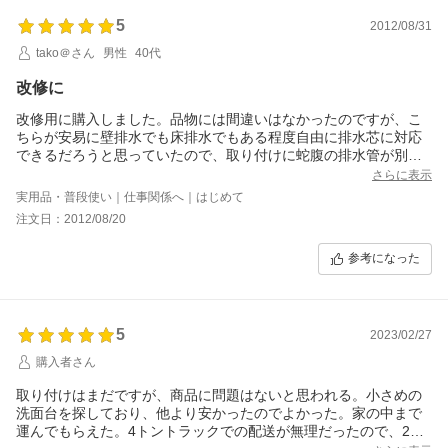
5
2012/08/31
tako＠さん
男性
40代
改修に
改修用に購入しました。品物には間違いはなかったのですが、こ
ちらが安易に壁排水でも床排水でもある程度自由に排水芯に対応
できるだろうと思っていたので、取り付けに蛇腹の排水管が別途
必要でした。
さらに表示
製品としては十分な品質で、とても安く買えたので満足していま
実用品・普段使い｜仕事関係へ｜はじめて
す。
注文日：2012/08/20
次回からはメーカーの承認図をよく確認してから購入します＾
＾；
参考になった
5
2023/02/27
購入者さん
取り付けはまだですが、商品に問題はないと思われる。小さめの
洗面台を探しており、他より安かったのでよかった。家の中まで
運んでもらえた。4トントラックでの配送が無理だったので、2ト