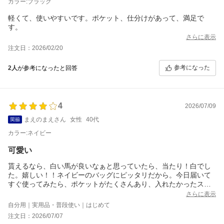
カラー:ブラック
軽くて、使いやすいです。ポケット、仕分けがあって、満足で
す。
さらに表示
注文日：2026/02/20
参考になった
2人
が参考になったと回答
4
2026/07/09
まえのまえさん
女性
40代
カラー:ネイビー
可愛い
貰えるなら、白い馬が良いなぁと思っていたら、当たり！白でし
た。嬉しい！！ネイビーのバッグにピッタリだから。今日届いて
すぐ使ってみたら、ポケットがたくさんあり、入れたかったスマ
ホ、サングラス、カーディガン、ハンカチ、お財布、ペットボト
さらに表示
ル。うーんスマホが大きくて微妙。お財布も無理。メインに入れ
自分用｜実用品・普段使い｜はじめて
るかな。まぁだいたい満足。バンバン夏用のサブバッグとして使
注文日：2026/07/07
います。