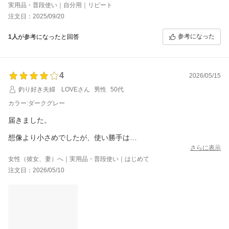
実用品・普段使い｜自分用｜リピート
注文日：2025/09/20
参考になった
1人
が参考になったと回答
4
2026/05/15
釣り好き夫婦 LOVEさん
男性
50代
カラー:ダークグレー
届きました。
想像より小さめでしたが、使い勝手は
とっても良いです。
さらに表示
女性（彼女、妻）へ｜実用品・普段使い｜はじめて
※追記※
注文日：2026/05/10
レビュー特典の『幸せを運ぶ馬』ありがとうございます! バックの