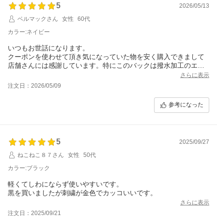
5
2026/05/13
ベルマックさん
女性
60代
カラー:ネイビー
いつもお世話になります。
クーポンを使わせて頂き気になっていた物を安く購入できまして
店舗さんには感謝しています。特にこのバックは撥水加工のエム
サイズ
さらに表示
で飛びついて購入しましたが思いの外小さめでした。
注文日：2026/05/09
それでも散歩バックで使うのはちょうど良くお気に入りになりそ
うです。
参考になった
リフレクターもとても可愛く大切にバックにつけて使います。
5
2025/09/27
ねこねこ８７さん
女性
50代
カラー:ブラック
軽くてしわにならず使いやすいです。
黒を買いましたが刺繍が金色でカッコいいです。
さらに表示
注文日：2025/09/21