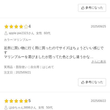
参考になった
4
2025/09/25
apple pie2323さん
女性
60代
カラー:マリンブルー
近所に買い物に行く用に買ったのでサイズはちょうどいい感じで
す
マリンブルーを選びましたが思ってた色と少し違うかな
attentionのページの新カラーの色味が1番近いと思います
さらに表示
とはいえかわいいのでガンガン使います
実用品・普段使い｜自分用｜はじめて
注文日：2025/09/21
参考になった
5
2025/08/22
はゆちゃん3898さん
女性
50代