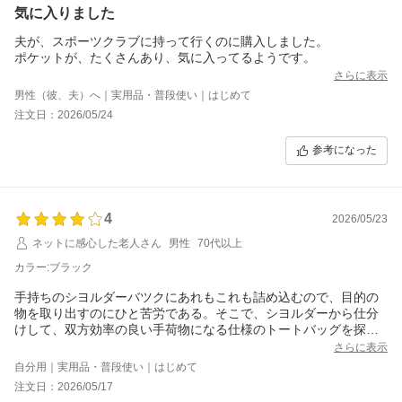
気に入りました
夫が、スポーツクラブに持って行くのに購入しました。
ポケットが、たくさんあり、気に入ってるようです。
さらに表示
男性（彼、夫）へ｜実用品・普段使い｜はじめて
注文日：2026/05/24
参考になった
4
2026/05/23
ネットに感心した老人さん
男性
70代以上
カラー:ブラック
手持ちのシヨルダーバツクにあれもこれも詰め込むので、目的の
物を取り出すのにひと苦労である。そこで、シヨルダーから仕分
けして、双方効率の良い手荷物になる仕様のトートバッグを探
し、この製品を発見した。ポケットが多いのて、収納を工夫する
さらに表示
楽しみもある。良い商品を取りあつかつていると思う。
自分用｜実用品・普段使い｜はじめて
注文日：2026/05/17