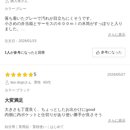
購入者さん
カラー:グレー
落ち着いたグレーで汚れが目立ちにくそうです。
小さめの弁当箱とサーモスの６００ｍｌの水筒がすっぽりと入り
ました。
測って買いましたが、ピッタリなサイズでよかったです。
さらに表示
注文日：2026/01/15
参考になった
1人
が参考になったと回答
5
2026/05/27
two dogsさん
男性
60代
カラー:ブラック
大変満足
大きさも丁度良く、ちょっとしたお出かけにgood
内側に内ポケットと仕切りがあり使い勝手が良さそう
さらに表示
自分用｜実用品・普段使い｜はじめて