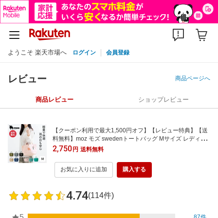
ようこそ 楽天市場へ
ログイン
会員登録
レビュー
商品ページへ
商品レビュー
ショップレビュー
【クーポン利用で最大1,500円オフ】【レビュー特典】【送
料無料】moz モズ swedenトートバッグ Mサイズ レディー
ス 小さめ 通勤 軽量 撥水 はっ水 ミニ ミニトート バッグ ト
2,750
円
送料無料
ート 自立 無地 収納 ポケット お散歩 シンプル メンズ かわい
い おしゃれ ギフト 新生活
お気に入りに追加
購入する
4.74
(114件)
5
87件