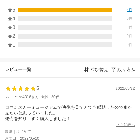
5
2件
4
0件
3
0件
2
0件
1
0件
レビュー一覧
並び替え
絞り込み
5
2022/05/22
こつめ4316さん
女性
30代
ロマンスカーミュージアムで映像を見てとても感動したのでまた
見たいと思っていました。
発売を知り、すぐ購入しました！
内容はミュージアムで見たものよりパワーアップしており、かな
さらに表示
り見応えのある内容になっています。
趣味｜はじめて
ミュージアムが出来るまでの過程で小田急の皆さんの愛を感じま
注文日：2022/05/10