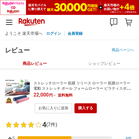
ようこそ 楽天市場へ
ログイン
会員登録
レビュー
商品ページへ
商品レビュー
ショップレビュー
ストレッチローラー 筋膜 リリース ローラー 筋膜ローラー
電動 ストレッチ ポール フォームローラー ピラティスポール
ヨガ ギフト プレゼント | ドクターエア ピラティスロール E
22,000
円
～
送料無料
PR-01
お気に入りに追加
購入する
4
(7件)
5
4件