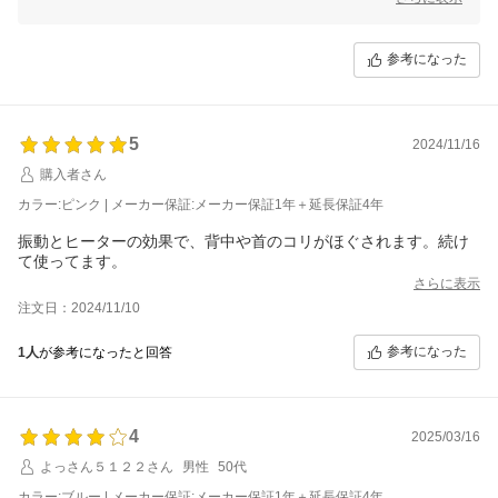
ジムでのご体験から商品をご使用いただき、その効果を実感されている
とのこと、大変うれしく思います。特にふくらはぎに使用した際に足が
軽く感じられるとのご感想や、さまざまな体勢で使用できる点をご評価
参考になった
いただけたことは、私たちにとっても励みとなります。
また、体重制限についての安心感や、保証期間の延長がお客様にとって
の信頼感につながったというお声も参考にさせていただきます。今後も
快適にご使用いただけましたら幸いです。
5
2024/11/16
引き続きボディケアのお供としてお役に立てるよう、品質とサービス向
購入者さん
上に努めて参ります。また何かお気づきの点がございましたら、いつで
カラー:ピンク | メーカー保証:メーカー保証1年＋延長保証4年
もご連絡ください。これからもどうぞよろしくお願いいたします！
振動とヒーターの効果で、背中や首のコリがほぐされます。続け
て使ってます。
さらに表示
注文日：2024/11/10
参考になった
1人
が参考になったと回答
4
2025/03/16
よっさん５１２２さん
男性
50代
カラー:ブルー | メーカー保証:メーカー保証1年＋延長保証4年