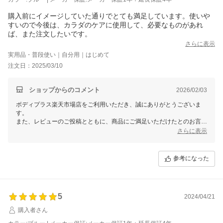
購入前にイメージしていた通りでとても満足しています。使いや
すいので今後は、カラダのケアに使用して、必要なものがあれ
ば、また注文したいです。
さらに表示
実用品・普段使い｜自分用｜はじめて
注文日：2025/03/10
ショップからのコメント
2026/02/03
ボディプラス楽天市場店をご利用いただき、誠にありがとうございま
す。
また、レビューのご投稿とともに、商品にご満足いただけたとのお言
葉、とても嬉しく思います！ご購入前のイメージ通りだったとのこと、
さらに表示
安心いたしました。
使いやすいと感じていただけた点も、スタッフ一同励みになります。ぜ
参考になった
ひこのピラティスロールを使って、日々の身体のケアをサポートしても
らえれば幸いです。
また何かお役に立てる商品が必要な際には、ぜひ当店をご利用くださ
い。これからもお客様のご期待に応えられるよう努めてまいります。今
5
2024/04/21
後ともどうぞよろしくお願いいたします！
購入者さん