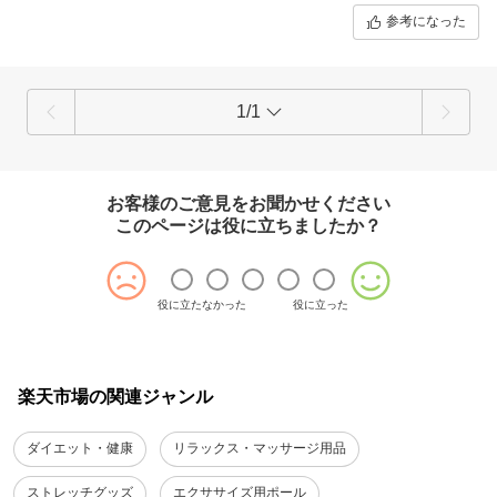
参考になった
お客様にはご迷惑をおかけし申し訳ございませんが、メーカー保証1年
ございますのでお時間がある際にカスタマーセンターへご相談いただけ
ますと幸いです。
弊社では、お客様にご満足いただける製品をお届けできるよう日頃より
1/1
製品開発を行っておりますが、
今回いただきましたお声は担当部署に申し伝え、今後のさらなる品質向
上に役立てさせていただきます。
誠に勝手ではございますが、今後とも弊社製品をご愛顧賜りますようお
お客様のご意見をお聞かせください
願い申し上げます。
このページは役に立ちましたか？
＿＿＿＿＿＿＿＿＿＿＿＿＿＿＿＿＿＿＿
ドクターエア正規代理店
ボディプラス楽天市場店
役に立たなかった
役に立った
0120-672-550（受付時間：10:00～17:00）
＿＿＿＿＿＿＿＿＿＿＿＿＿＿＿＿＿＿＿
楽天市場の関連ジャンル
ダイエット・健康
リラックス・マッサージ用品
ストレッチグッズ
エクササイズ用ポール