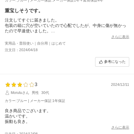
カラー:ブルー | メーカー保証:メーカー保証1年＋延長保証4年
重宝しそうです。
注文してすぐに届きました。
包装の箱に穴が空いていたので心配でしたが、中身に傷が無かっ
たので早速使いました。
激しい運動はしないので全身の筋肉ほぐしとヒーター機能を使っ
さらに表示
ていきたいと思います。
実用品・普段使い｜自分用｜はじめて
注文日：2024/04/18
参考になった
3
2024/12/11
Morutuさん
男性
30代
カラー:ブルー | メーカー保証:1年保証
良き商品でございます。
温かいです。
振動も良き。
さらに表示
注文日：2024/12/08