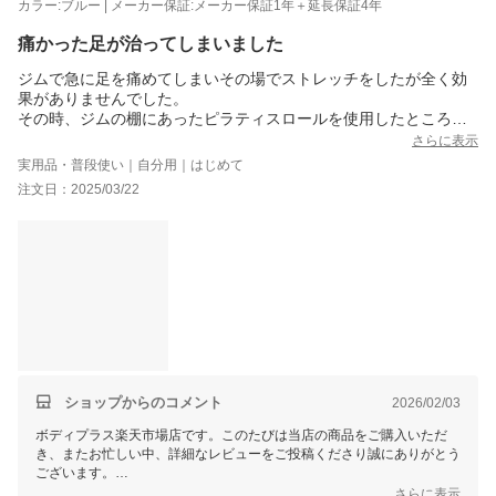
カラー:ブルー | メーカー保証:メーカー保証1年＋延長保証4年
痛かった足が治ってしまいました
ジムで急に足を痛めてしまいその場でストレッチをしたが全く効
果がありませんでした。
その時、ジムの棚にあったピラティスロールを使用したところ、
足の幹部にヒットし30分ぐらい使用したら、痛みがかなり和らげ
さらに表示
る事ができました。
実用品・普段使い｜自分用｜はじめて
自宅で検索して直ぐに購入し早速使用してます。
注文日：2025/03/22
ふくらはぎに使用すると、かなり足が軽くなります。
後、色々の大勢が可能のところもかなり評価が高いと思います。
体重制限も心配がいらず、嬉しいの一言です。
最後に保証期間を5年にした事により、安心して使用出来ると思い
ます
ショップからのコメント
2026/02/03
ボディプラス楽天市場店です。このたびは当店の商品をご購入いただ
き、またお忙しい中、詳細なレビューをご投稿くださり誠にありがとう
ございます。
さらに表示