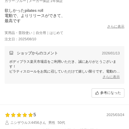
カラー:ブルー | メーカー保証:1年保証
欲しかったpilates roll
電動で、よりリリースができて、
最高です
さらに表示
実用品・普段使い｜自分用｜はじめて
注文日：2025/08/10
ショップからのコメント
2026/01/13
ボディプラス楽天市場店をご利用いただき、誠にありがとうございま
す！
ピラティスロールをお気に召していただけて嬉しい限りです。電動の振
動機能でさらに筋膜リリースをお楽しみいただけているとのこと、安心
さらに表示
いたしました。「最高」とのお言葉を頂き、大変励みになります！
これからもお客様の健康づくりやリラックスタイムのお供に役立てるよ
参考になった
う、心を込めた商品をお届けしてまいります。またのご利用を心よりお
待ちしております。素敵なフィットネスタイムをお過ごしください！
5
2025/03/24
ニシザウルス4456さん
男性
50代