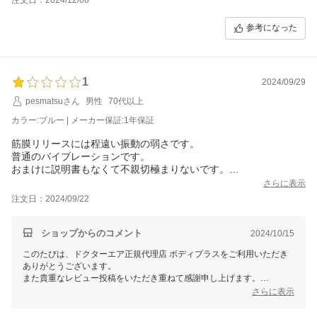
参考になった
1
2024/09/29
pesmatsuさん
男性
70代以上
カラー:ブルー | メーカー保証:1年保証
筋膜リリースには程遠い振動の弱さです。
普通のバイブレーションです。
おまけに説明書もなくて不親切極まりないです。
購入して2日後には足元のゴムが取れました
さらに表示
小さい方がパワーも強力でよかったです。
注文日：2024/09/22
ショップからのコメント
2024/10/15
このたびは、ドクターエア正規代理店 ボディプラスをご利用いただき
ありがとうございます。
また貴重なレビュー投稿をいただき重ねて感謝申し上げます。
さらに表示
せっかくご購入いただきましたにも関わらず、ご期待に沿えず申し訳ご
ざいませんでした。