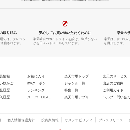
の取り組み
安心してお買い物いただくために
楽天の
市場では、クレジッ
楽天独自のガイドラインを設け、違反がない
楽天は、すべての
て送信されます。
かを日々パトロールしています。
を目指します。
員情報
お気に入り
楽天市場トップ
楽天のサービス
い物かご
myクーポン
ジャンル一覧
出店のご案内
覧履歴
ランキング
特集一覧
ご利用ガイド
入履歴
スーパーDEAL
楽天市場アプリ
ヘルプ・問い合
報
個人情報保護方針
投資家情報
サステナビリティ
プレスリリース