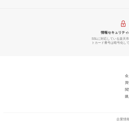
情報セキュリティ
SSLに対応している楽天
トカード番号は暗号化し
会
買
閲
購
企業情