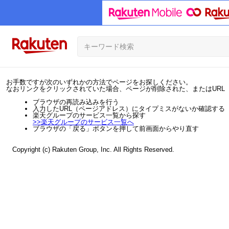
お手数ですが次のいずれかの方法でページをお探しください。
なおリンクをクリックされていた場合、ページが削除された、またはURL
ブラウザの再読み込みを行う
入力したURL（ページアドレス）にタイプミスがないか確認する
楽天グループのサービス一覧から探す
>>
楽天グループのサービス一覧へ
ブラウザの「戻る」ボタンを押して前画面からやり直す
Copyright (c) Rakuten Group, Inc. All Rights Reserved.