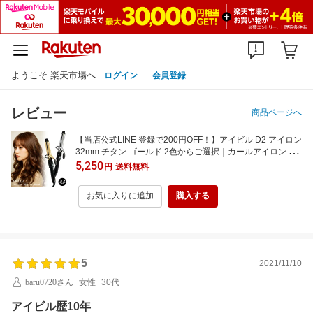
ようこそ 楽天市場へ
ログイン
会員登録
レビュー
商品ページへ
【当店公式LINE 登録で200円OFF！】アイビル D2 アイロン
32mm チタン ゴールド 2色からご選択｜カールアイロン コ
テ アイビル DH アイロン 後継品｜アイビル 32mm アイビル
5,250
円
送料無料
コテ【楽天市場最安挑戦中!!】
お気に入りに追加
購入する
5
2021/11/10
baru0720さん
女性
30代
アイビル歴10年