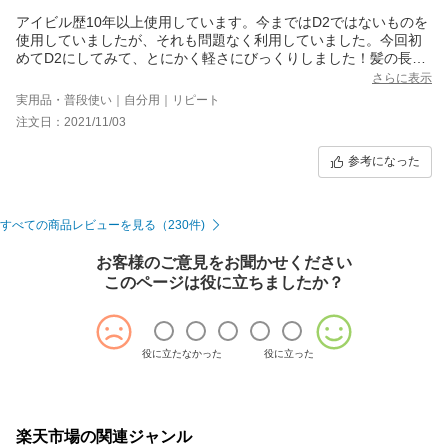
アイビル歴10年以上使用しています。今まではD2ではないものを
使用していましたが、それも問題なく利用していました。今回初
めてD2にしてみて、とにかく軽さにびっくりしました！髪の長い
わたしにとって前頭巻くのにこの軽さだと大変助かります。軽い
さらに表示
ものだと挟む力も弱いかと思いきや、ガッチリはさんでくれま
実用品・普段使い｜自分用｜リピート
す！通常盤を使用している方は試す価値ありです！
注文日：2021/11/03
参考になった
すべての商品レビューを見る（230件)
お客様のご意見をお聞かせください
このページは役に立ちましたか？
役に立たなかった
役に立った
楽天市場の関連ジャンル