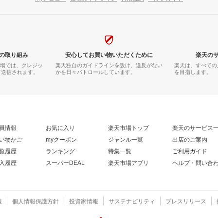
の取り組み
安心してお買い物いただくために
楽天の
市場では、クレジッ
楽天独自のガイドラインを設け、違反がない
楽天は、すべての
て送信されます。
かを日々パトロールしています。
を目指します。
員情報
お気に入り
楽天市場トップ
楽天のサービス
い物かご
myクーポン
ジャンル一覧
出店のご案内
覧履歴
ランキング
特集一覧
ご利用ガイド
入履歴
スーパーDEAL
楽天市場アプリ
ヘルプ・問い合
報
個人情報保護方針
投資家情報
サステナビリティ
プレスリリース