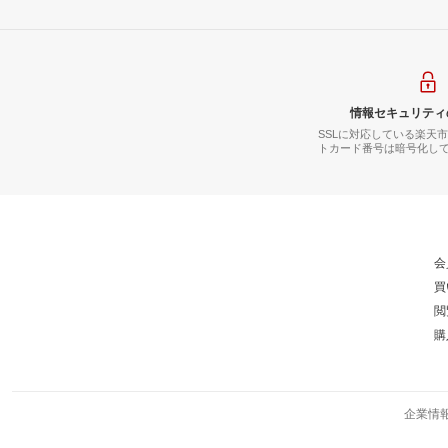
情報セキュリティ
SSLに対応している楽天
トカード番号は暗号化し
会
買
閲
購
企業情