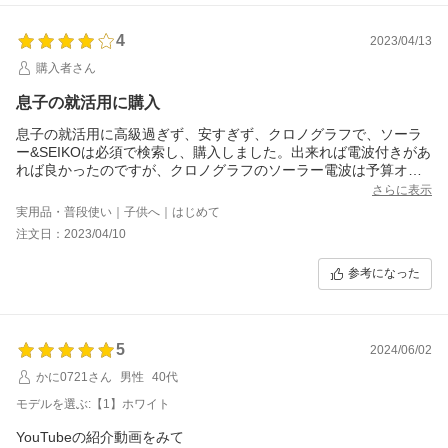
4
2023/04/13
購入者さん
息子の就活用に購入
息子の就活用に高級過ぎず、安すぎず、クロノグラフで、ソーラ
ー&SEIKOは必須で検索し、購入しました。出来れば電波付きがあ
れば良かったのですが、クロノグラフのソーラー電波は予算オー
バーで、こちらの商品に決めました。色はブラックです。イメー
さらに表示
ジ通りカッコ良く息子も喜んでいます。他の方のレビューにもあ
実用品・普段使い｜子供へ｜はじめて
る通り、日付がかなり見ずらいです。私には見えませんが、息子
注文日：2023/04/10
は全く問題ないそうです(//∇//)
参考になった
5
2024/06/02
かに0721さん
男性
40代
モデルを選ぶ:【1】ホワイト
YouTubeの紹介動画をみて