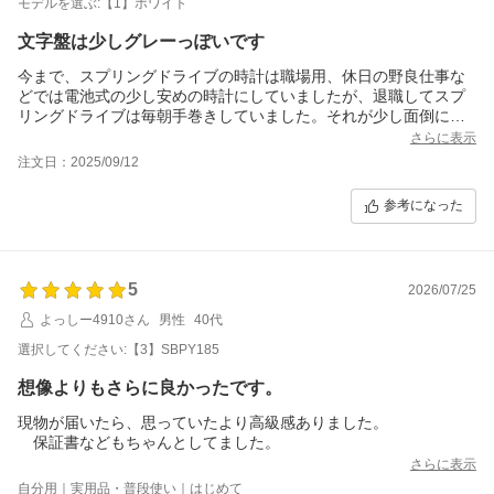
モデルを選ぶ:【1】ホワイト
文字盤は少しグレーっぽいです
今まで、スプリングドライブの時計は職場用、休日の野良仕事な
どでは電池式の少し安めの時計にしていましたが、退職してスプ
リングドライブは毎朝手巻きしていました。それが少し面倒にな
って、今回ソーラー式に。たぶん７年くらい前にもななぷれ様か
さらに表示
ら同様なSEIKOのソーラークロノグラフを買っていましたが、ス
注文日：2025/09/12
プリングドライブをななぷれ様から購入しましたので他人様に差
し上げました。
参考になった
やはりSEIKOのパンダは 良いですね～。ネットの写真から文
字盤は真っ白かと思っていましたが、少しグレーだったので、あ
れま？と思いましたが、かえってスーツきたときとか考えたら、
ちょうど良いのかもと思いました。
5
2026/07/25
よっしー4910さん
男性
40代
選択してください:【3】SBPY185
想像よりもさらに良かったです。
現物が届いたら、思っていたより高級感ありました。
保証書などもちゃんとしてました。
さらに表示
自分用｜実用品・普段使い｜はじめて