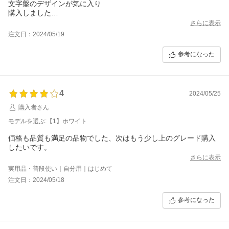
文字盤のデザインが気に入り
購入しました
実際の商品も思ったとおりの
さらに表示
素晴らしい商品で良かったです
注文日：2024/05/19
大切に使用したいと思います
参考になった
4
2024/05/25
購入者さん
モデルを選ぶ:【1】ホワイト
価格も品質も満足の品物でした、次はもう少し上のグレード購入
したいです。
さらに表示
実用品・普段使い｜自分用｜はじめて
注文日：2024/05/18
参考になった