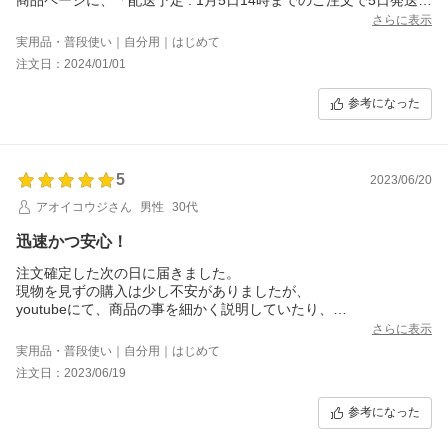
と記していたので6日か7日に配達されると思っていたのでうれし
さらに表示
かったです。
実用品・普段使い｜自分用｜はじめて
さっそくベルト調整して着けてみましたが、文字盤はシルバーホ
注文日：2024/01/01
ワイトでビジネスにもカジュアルにも合いそうです。
適度な重さもあり、着け心地も良く、末永く使いたい1本になりま
参考になった
した。
5
2023/06/20
アオイコウジさん
男性
30代
迅速かつ安心！
注文確定した次の日に届きました。
現物を見ずの購入は少し不安がありましたが、
youtubeにて、商品の事を細かく説明していたり、
他の時計との比較などもしていたのを見て、より安心して購入す
さらに表示
ることができました！
実用品・普段使い｜自分用｜はじめて
時計は頻繁に購入するものではないかもしれないですが、また購
注文日：2023/06/19
入する際には、よろしくお願いいたします。
参考になった