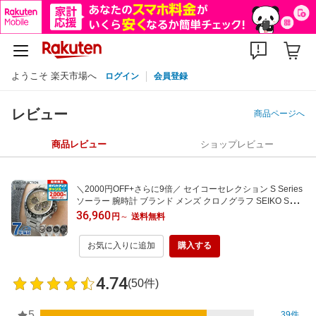
ようこそ 楽天市場へ
ログイン
会員登録
レビュー
商品ページへ
商品レビュー
ショップレビュー
＼2000円OFF+さらに9倍／ セイコーセレクション S Series
ソーラー 腕時計 ブランド メンズ クロノグラフ SEIKO SEL
ECTION アナログ グレー ネイビー ブラック 黒 選べるモデ
36,960
円
～
送料無料
ル SBPY181 SBPY183 SBPY185 SBPY187 おしゃれ 防水
プレゼント 男性 実用的
お気に入りに追加
購入する
4.74
(50件)
5
39件