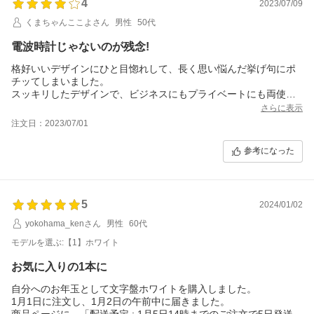
4
2023/07/09
くまちゃんここよさん
男性
50代
電波時計じゃないのが残念!
格好いいデザインにひと目惚れして、長く思い悩んだ挙げ句にポ
チッてしまいました。
スッキリしたデザインで、ビジネスにもプライベートにも両使い
できる便利なアイテムだと思います。
さらに表示
私は現在同じセイコーのチタン製の腕時計を付けていますが、そ
注文日：2023/07/01
れと比べて違和感が殆どないくらい軽いです。
ただ残念なのは、電波時計ではないことと、その割に値段が高い
参考になった
こと。これが長く思い悩んだ原因です。
これはセイコーの時計全般にいえることなんですけどね...
セイコーブランドの信頼性に対する対価としては決して高くはな
いとは思いますが...
5
2024/01/02
実際、妻も「セイコーにしときなよ。」って言って私の背中を押
したぐらいですから。
yokohama_kenさん
男性
60代
この「デザイン」はこれ以上ないくらい気に入ってるんですよね
モデルを選ぶ:【1】ホワイト
ぇ～
それだけに、電波時計じゃないのが本当に残念でなりません。
お気に入りの1本に
セイコーさん、なんとかなりませんかね!?
自分へのお年玉として文字盤ホワイトを購入しました。
1月1日に注文し、1月2日の午前中に届きました。
商品ページに、「配送予定 : 1月5日14時までのご注文で5日発送」