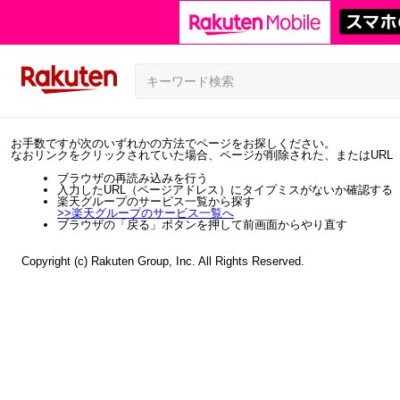
お手数ですが次のいずれかの方法でページをお探しください。
なおリンクをクリックされていた場合、ページが削除された、またはURL
ブラウザの再読み込みを行う
入力したURL（ページアドレス）にタイプミスがないか確認する
楽天グループのサービス一覧から探す
>>
楽天グループのサービス一覧へ
ブラウザの「戻る」ボタンを押して前画面からやり直す
Copyright (c) Rakuten Group, Inc. All Rights Reserved.