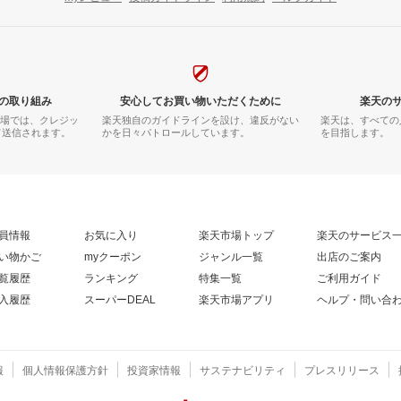
の取り組み
安心してお買い物いただくために
楽天の
市場では、クレジッ
楽天独自のガイドラインを設け、違反がない
楽天は、すべての
て送信されます。
かを日々パトロールしています。
を目指します。
員情報
お気に入り
楽天市場トップ
楽天のサービス
い物かご
myクーポン
ジャンル一覧
出店のご案内
覧履歴
ランキング
特集一覧
ご利用ガイド
入履歴
スーパーDEAL
楽天市場アプリ
ヘルプ・問い合
報
個人情報保護方針
投資家情報
サステナビリティ
プレスリリース