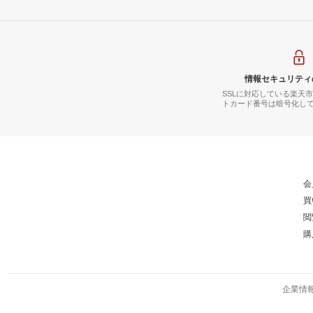
情報セキュリティ
SSLに対応している楽天
トカード番号は暗号化し
会
買
閲
購
企業情