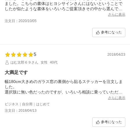
ました。こちらの書体はヒヨシサインさんにはないということで
したが似たような書体をいろいろご提案頂きその中から選んでの
購入でした。事前のやり取りがあったおかげで思っていた通りの
さらに表示
文字、また、貼り方や貼るものの処理の仕方までも丁寧に教えて
注文日：2020/10/05
いただきました。今までも何度か注文していたお店ですが、今回
のことで末永いお付き合いをお願いしたいと思いました。
参考になった
5
2018/04/23
はむ太郎６９さん
女性
40代
大満足です
幅180cm大きめのガラス窓の裏側から貼るステッカーを注文しま
した。
選択肢に無い色だったのですが、いろいろ相談に乗っていただ
き、イメージ通りに出来上がりました。
さらに表示
20cm角の大きめの文字だったのですが、商品と一緒に送っていた
ビジネス｜自分用｜はじめて
だいた グッズを使って、無事に貼ることが出来ました。
注文日：2018/04/13
本当にありがとうございました。
参考になった