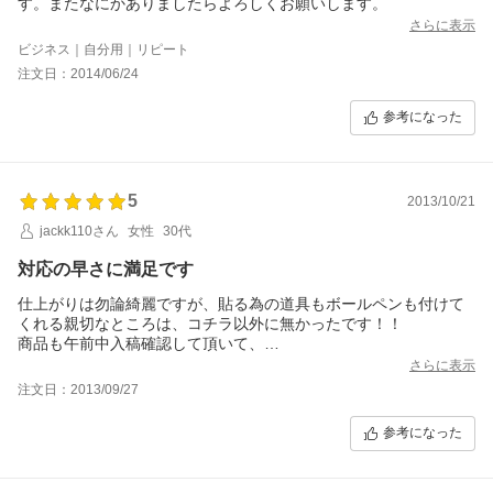
す。またなにかありましたらよろしくお願いします。
さらに表示
ビジネス｜自分用｜リピート
注文日：2014/06/24
参考になった
5
2013/10/21
jackk110さん
女性
30代
対応の早さに満足です
仕上がりは勿論綺麗ですが、貼る為の道具もボールペンも付けて
くれる親切なところは、コチラ以外に無かったです！！
商品も午前中入稿確認して頂いて、
当日午後には発送して頂いておりました。
さらに表示
とても満足なので、これからも作成の際にはこちらでお願いした
注文日：2013/09/27
いと思います！
参考になった