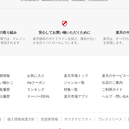
の取り組み
安心してお買い物いただくために
楽天の
市場では、クレジッ
楽天独自のガイドラインを設け、違反がない
楽天は、すべての
て送信されます。
かを日々パトロールしています。
を目指します。
員情報
お気に入り
楽天市場トップ
楽天のサービス
い物かご
myクーポン
ジャンル一覧
出店のご案内
覧履歴
ランキング
特集一覧
ご利用ガイド
入履歴
スーパーDEAL
楽天市場アプリ
ヘルプ・問い合
報
個人情報保護方針
投資家情報
サステナビリティ
プレスリリース