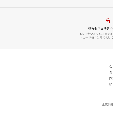
情報セキュリティ
SSLに対応している楽天
トカード番号は暗号化し
会
買
閲
購
企業情