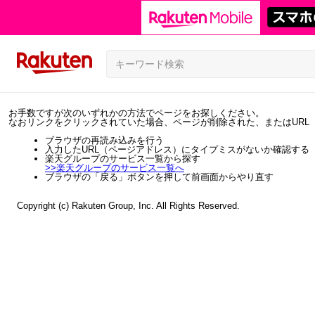
お手数ですが次のいずれかの方法でページをお探しください。
なおリンクをクリックされていた場合、ページが削除された、またはURL
ブラウザの再読み込みを行う
入力したURL（ページアドレス）にタイプミスがないか確認する
楽天グループのサービス一覧から探す
>>
楽天グループのサービス一覧へ
ブラウザの「戻る」ボタンを押して前画面からやり直す
Copyright (c) Rakuten Group, Inc. All Rights Reserved.