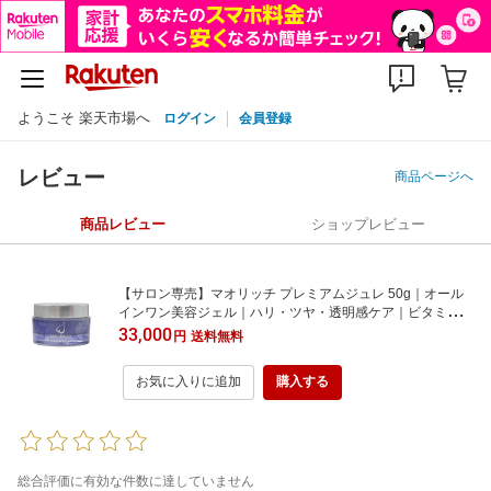
ようこそ 楽天市場へ
ログイン
会員登録
レビュー
商品ページへ
商品レビュー
ショップレビュー
【サロン専売】マオリッチ プレミアムジュレ 50g｜オール
インワン美容ジェル｜ハリ・ツヤ・透明感ケア｜ビタミン
C・プラセンタ・セラミド・ヒアルロン酸・アルガンオイル
33,000
円
送料無料
配合｜エイジングケア
お気に入りに追加
購入する
総合評価に有効な件数に達していません