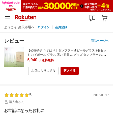
ようこそ 楽天市場へ
ログイン
会員登録
レビュー
商品ページへ
【松徳硝子 うすはり】タンブラーM ビールグラス 2個セッ
ト ハイボール グラス 薄い 家飲み グッズ タンブラー おしゃ
れ ビアグラス ビール ギフト プレゼント 結婚祝い 引き出物
5,940
円
送料無料
お祝い 内祝い 木箱入り うすはりグラス
お気に入りに追加
購入する
5
2015/01/17
購入者さん
お世話になったお礼に