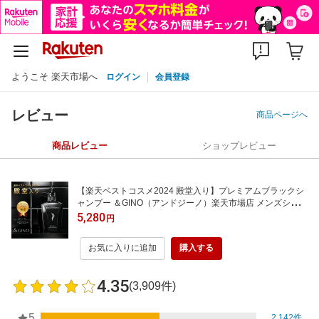
ようこそ 楽天市場へ
ログイン
会員登録
レビュー
商品ページへ
商品レビュー
ショップレビュー
【楽天ベストコスメ2024 殿堂入り】プレミアムブラックシ
ャンプー ＆GINO（アンドジーノ）楽天市場店 メンズシャン
プー メンズ シャンプー スカルプケア 頭皮ケア ノンシリコ
5,280
円
ン 男性
お気に入りに追加
購入する
4.35
(3,909件)
5
2,142件