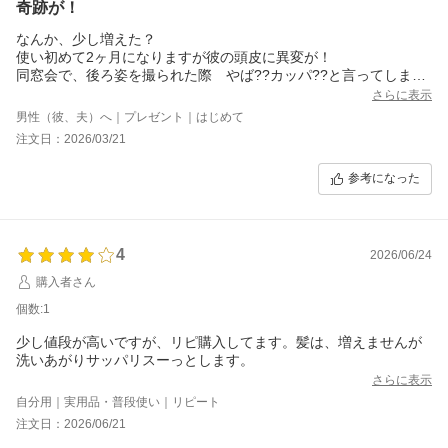
奇跡が！
なんか、少し増えた？
使い初めて2ヶ月になりますが彼の頭皮に異変が！
同窓会で、後ろ姿を撮られた際 やば??カッパ??と言ってしまっ
た私は、何か手段は無いかと調べて、このシャンプーに行き付き
さらに表示
ました。
男性（彼、夫）へ｜プレゼント｜はじめて
使用し、2ヶ月後 何となく雰囲気変わったなぁーと思うと、薄く
注文日：2026/03/21
見えていた部分が……何となく 毛が増えてる?? と感じました。
参考になった
4
2026/06/24
購入者さん
個数:1
少し値段が高いですが、リピ購入してます。髪は、増えませんが
洗いあがりサッパリスーっとします。
さらに表示
自分用｜実用品・普段使い｜リピート
注文日：2026/06/21