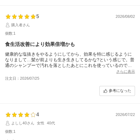
5
2026/08/02
購入者さん
個数:1
食生活改善により効果倍増かも
健康的な塩抜きをやるようにしてから、効果を特に感じるように
なりまして…髪が前よりも生き生きしてるかな?という感じで。普
通のシャンプーで汚れを落としたあとにこれを使っているのです
が、毛穴がスースーして栄養が届いてそうだなーという感じで
さらに表示
す。とは言ってもお高いので自宅で出来るヘッドスパ用として使
注文日：2026/07/25
い続けたいです…
参考になった
4
2026/07/22
よしし40さん
女性
40代
個数:1