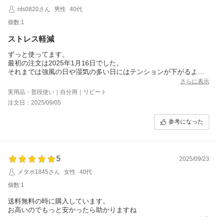
nts0820さん
男性
40代
個数:1
ストレス軽減
ずっと使ってます。
最初の注文は2025年1月16日でした。
それまでは強風の日や湿気の多い日にはテンションが下がるよう
な細く頼りない髪の毛でストレスでしたが、このシャンプーを使
さらに表示
ってからそのようなストレスは軽減されています。
実用品・普段使い｜自分用｜リピート
ボーボーになった！みたいなことはないですが、日常的に髪の毛
注文日：2025/09/05
でのストレスが軽減されているのは本当にありがたいです。
セールの度に4本まとめ買いして、同様に華麗で髪の毛のボリュー
参考になった
ムを気にしている妻と一緒に使っています。
5
2025/09/23
メタボ1845さん
女性
40代
個数:1
送料無料の時に購入しています。
お高いのでもっと安かったら助かりますね