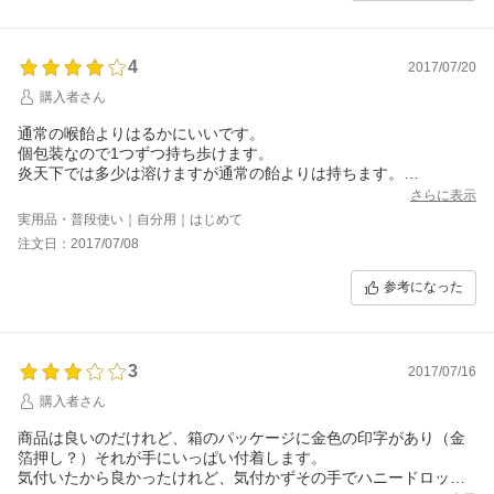
4
2017/07/20
購入者さん
通常の喉飴よりはるかにいいです。
個包装なので1つずつ持ち歩けます。
炎天下では多少は溶けますが通常の飴よりは持ちます。
また喉が痛いだけでなく、カロリーも多少取れるので
さらに表示
ジョギングや自転車の時に持ってます。
実用品・普段使い｜自分用｜はじめて
注文日：2017/07/08
参考になった
3
2017/07/16
購入者さん
商品は良いのだけれど、箱のパッケージに金色の印字があり（金
箔押し？）それが手にいっぱい付着します。
気付いたから良かったけれど、気付かずその手でハニードロップ