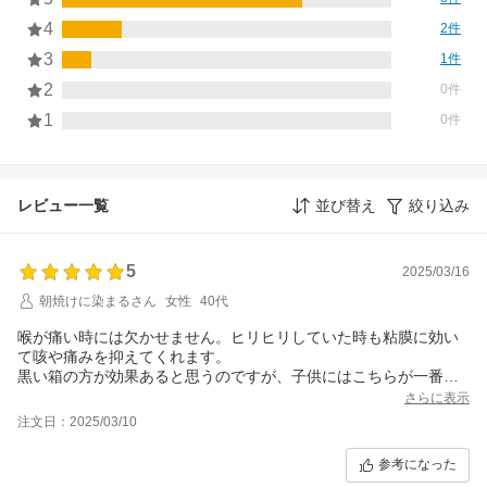
4
2件
3
1件
2
0件
1
0件
レビュー一覧
並び替え
絞り込み
5
2025/03/16
朝焼けに染まるさん
女性
40代
喉が痛い時には欠かせません。ヒリヒリしていた時も粘膜に効い
て咳や痛みを抑えてくれます。
黒い箱の方が効果あると思うのですが、子供にはこちらが一番美
味しく舐められるみたいで常備しています。
さらに表示
注文日：2025/03/10
参考になった