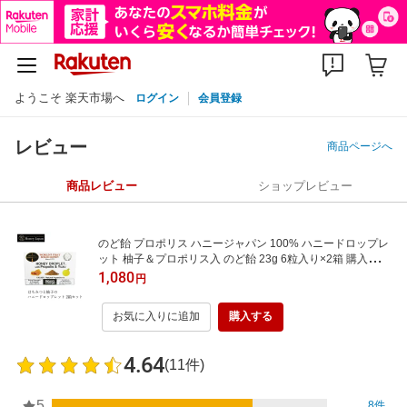
ようこそ 楽天市場へ
ログイン
会員登録
レビュー
商品ページへ
商品レビュー
ショップレビュー
のど飴 プロポリス ハニージャパン 100% ハニードロップレ
ット 柚子＆プロポリス入 のど飴 23g 6粒入り×2箱 購入金額
別特典あり オーガニック 保存料 無添加 正規品 食品 蜂蜜 は
1,080
円
ちみつ マヌカハニー あめ
お気に入りに追加
購入する
4.64
(11件)
5
8件