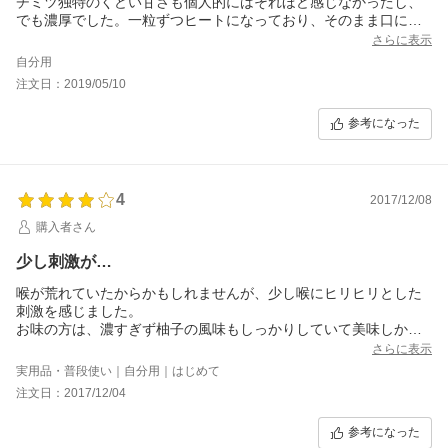
チミツ独特のくどい甘さも個人的にはそれほど感じなかったし、
でも濃厚でした。一粒ずつヒートになっており、そのまま口に放
り込めば手で触れることもないので気にいってます。
さらに表示
自分用
注文日：2019/05/10
参考になった
4
2017/12/08
購入者さん
少し刺激が…
喉が荒れていたからかもしれませんが、少し喉にヒリヒリとした
刺激を感じました。
お味の方は、濃すぎず柚子の風味もしっかりしていて美味しかっ
たです。
さらに表示
実用品・普段使い｜自分用｜はじめて
注文日：2017/12/04
参考になった