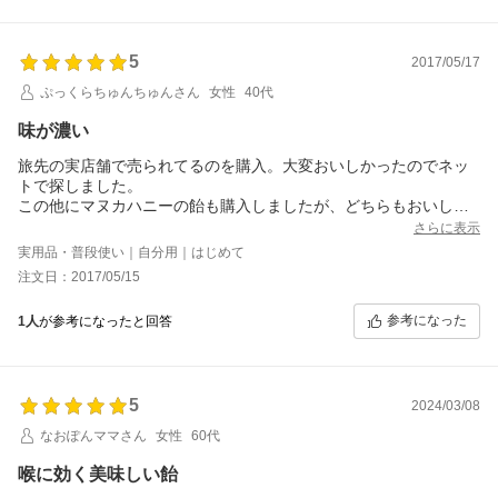
5
2017/05/17
ぷっくらちゅんちゅんさん
女性
40代
味が濃い
旅先の実店舗で売られてるのを購入。大変おいしかったのでネッ
トで探しました。
この他にマヌカハニーの飴も購入しましたが、どちらもおいしい
です。
さらに表示
何より味が濃い。それだけカロリーもお高めかしら？と危惧しつ
実用品・普段使い｜自分用｜はじめて
つ楽しみます。
注文日：2017/05/15
ちょっとのどに来るくらいに濃い（笑）
のど飴なのにのどにキツいのって一体。
参考になった
1人
が参考になったと回答
5
2024/03/08
なおぽんママさん
女性
60代
喉に効く美味しい飴