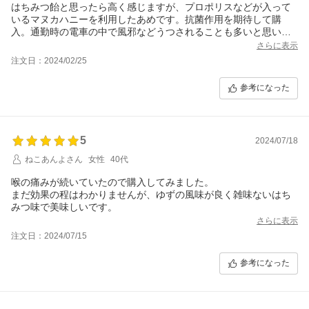
はちみつ飴と思ったら高く感じますが、プロポリスなどが入って
いるマヌカハニーを利用したあめです。抗菌作用を期待して購
入。通勤時の電車の中で風邪などうつされることも多いと思いま
すが、何となく喉や鼻に違和感を感じたときは帰宅した時に数日
さらに表示
ゆっくりと舐めました。すると翌日は改善されています。舐めな
注文日：2024/02/25
がら喉の軽い痛みを意識しますが、翌日にはスッキリしているか
らです。
参考になった
マヌカハニーを何千円かで購入したこともありますが、プロポリ
スも入った手軽なしかも柚子の香る美味しい手軽なこの商品を気
に入りました。
喉を使う仕事をしている人におすすめできそうです。
5
2024/07/18
ねこあんよさん
女性
40代
喉の痛みが続いていたので購入してみました。
まだ効果の程はわかりませんが、ゆずの風味が良く雑味ないはち
みつ味で美味しいです。
さらに表示
注文日：2024/07/15
参考になった