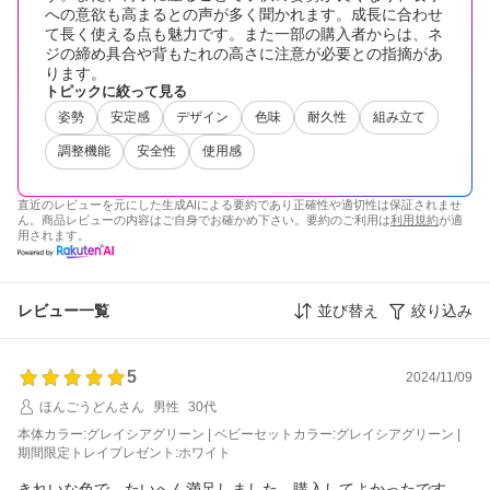
への意欲も高まるとの声が多く聞かれます。成長に合わせ
て長く使える点も魅力です。また一部の購入者からは、ネ
ジの締め具合や背もたれの高さに注意が必要との指摘があ
ります。
トピックに絞って見る
姿勢
安定感
デザイン
色味
耐久性
組み立て
調整機能
安全性
使用感
直近のレビューを元にした生成AIによる要約であり正確性や適切性は保証されませ
ん。商品レビューの内容はご自身でお確かめ下さい。要約のご利用は
利用規約
が適
用されます。
レビュー一覧
並び替え
絞り込み
5
2024/11/09
ほんごうどんさん
男性
30代
本体カラー:グレイシアグリーン | ベビーセットカラー:グレイシアグリーン |
期間限定トレイプレゼント:ホワイト
きれいな色で、たいへん満足しました。購入してよかったです