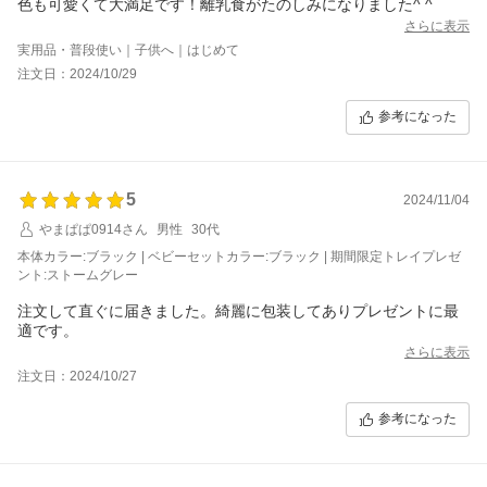
色も可愛くて大満足です！離乳食がたのしみになりました^ ^
さらに表示
実用品・普段使い｜子供へ｜はじめて
注文日：2024/10/29
参考になった
5
2024/11/04
やまぱぱ0914さん
男性
30代
本体カラー:ブラック | ベビーセットカラー:ブラック | 期間限定トレイプレゼ
ント:ストームグレー
注文して直ぐに届きました。綺麗に包装してありプレゼントに最
適です。
さらに表示
注文日：2024/10/27
参考になった