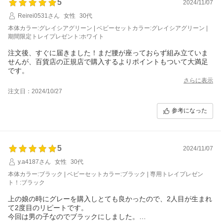
5
2024/11/07
Reirei0531さん
女性
30代
本体カラー:グレイシアグリーン | ベビーセットカラー:グレイシアグリーン |
期間限定トレイプレゼント:ホワイト
注文後、すぐに届きました！まだ腰が座っておらず組み立ていま
せんが、百貨店の正規店で購入するよりポイントもついて大満足
です。
さらに表示
注文日：2024/10/27
参考になった
5
2024/11/07
y.a4187さん
女性
30代
本体カラー:ブラック | ベビーセットカラー:ブラック | 専用トレイプレゼン
ト！:ブラック
上の娘の時にグレーを購入しとても良かったので、2人目が生まれ
て2度目のリピートです。
今回は男の子なのでブラックにしました。