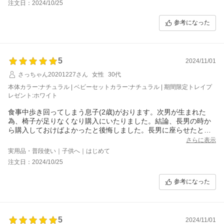
注文日：2024/10/25
参考になった
5
2024/11/01
さっちゃん20201227さん
女性
30代
本体カラー:ナチュラル | ベビーセットカラー:ナチュラル | 期間限定トレイプ
レゼント:ホワイト
食事中歩き回ってしまう息子(2歳)がおります。次男が生まれた
為、椅子が足りなくなり購入にいたりました。結論、長男の時か
ら購入しておけばよかったと後悔しました。長男に座らせたとこ
ろ、しっかり座って自分で食事をしてくれるので、とても助かっ
さらに表示
ています。組み立ても女一人で出来ました。
実用品・普段使い｜子供へ｜はじめて
注文日：2024/10/25
参考になった
5
2024/11/01