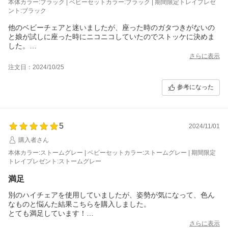
本体カラー:ブラック | ベビーセットカラー:ブラック | 期間限定トレイプレゼ
ント:ブラック
他のベビーチェアと迷いましたが、座った時のガタつきがないの
と娘が試しに座った時にニコニコしていたのでストッケに決めま
した。
期間限定でトレーも付いていてラッキーでした！
さらに表示
ブラックを買いましたがかっこいいです。
注文日：2024/10/25
傷や汚れもありませんでした。
参考になった
5
2024/11/01
購入者さん
本体カラー:ストームグレー | ベビーセットカラー:ストームグレー | 期間限定
トレイプレゼント:ストームグレー
満足
別のハイチェアを使用していましたが、姿勢が気になって、色ん
なものと悩んた結果こちらを購入しました。
とても満足しています！
掃除が大変と聞いていましたがいまのところストレスなく使えて
さらに表示