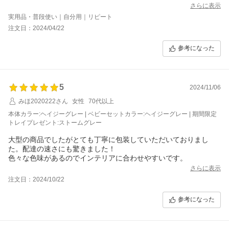
今回も到着は早く丁寧に梱包されていました。
さらに表示
いつも気持ちの良いお買い物ができております。
実用品・普段使い｜自分用｜リピート
いつも有難うございます。
注文日：2024/04/22
参考になった
5
2024/11/06
みほ2020222さん
女性
70代以上
本体カラー:ヘイジーグレー | ベビーセットカラー:ヘイジーグレー | 期間限定
トレイプレゼント:ストームグレー
大型の商品でしたがとても丁寧に包装していただいておりまし
た。配達の速さにも驚きました！
色々な色味があるのでインテリアに合わせやすいです。
さらに表示
注文日：2024/10/22
参考になった