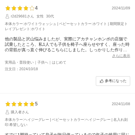
4
2024/11/09
r2d29681さん
女性
30代
本体カラー:ホワイトウォッシュ | ベビーセットカラー:ホワイト | 期間限定ト
レイプレゼント:ホワイト
他の製品と沢山悩みましたが、実際にアカチャンホンポの店舗で
試乗したところ、私1人でも子供を椅子へ座らせやすく、座った時
の背筋が真っ直ぐ伸びるこちらにしました。しっかりした作りで
満足しています。
さらに表示
実用品・普段使い｜子供へ｜はじめて
注文日：2024/10/18
参考になった
5
2024/11/08
購入者さん
本体カラー:ヘイジーグレー | ベビーセットカラー:ヘイジーグレー | 名入れ刻
印:希望しない
すでに1脚持っていて息子が毎日使っているので年子の娘用に同じ