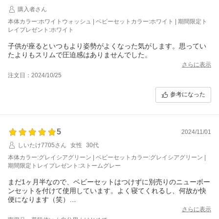
購入者さん
本体カラー:ホワイトウォッシュ | ベビーセットカラー:ホワイト | 期間限定ト
レイプレゼント:ホワイト
子供が座るといつもより姿勢がよくなった気がします。思ってい
たよりもスリムで圧迫感はありませんでした。
さらに表示
注文日：2024/10/25
参考になった
5
2024/11/01
しいたけ7705さん
女性
30代
本体カラー:グレイシアグリーン | ベビーセットカラー:グレイシアグリーン |
期間限定トレイプレゼント:ストームグレー
まだ1ヶ月半なので、ベビーセットはつけずに別売りのニューボー
ンセットを付けて使用しています。よく寝てくれるし、何故か快
便になります（笑）
トリップトラップ本体もしっかりしていて、私が座っても安定感
さらに表示
抜群でした。色もくすんだグリーンがとてもかわいいです。