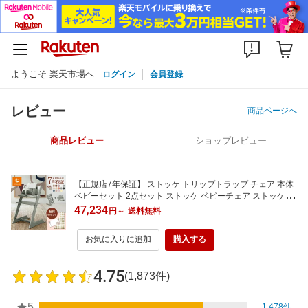
ようこそ 楽天市場へ
ログイン
会員登録
レビュー
商品ページへ
商品レビュー
ショップレビュー
【正規店7年保証】 ストッケ トリップトラップ チェア 本体
ベビーセット 2点セット ストッケ ベビーチェア ストッケ ハ
イチェア STOKKE ダイニング お食事チェア 離乳食 木製 北
47,234
円
～
送料無料
欧 子供 椅子 ダイニング TRIPP TRAPP 正規品 7年保証
お気に入りに追加
購入する
4.75
(1,873件)
5
1,478件