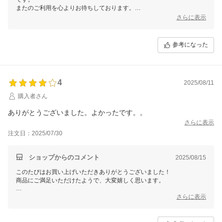
またのご利用を心よりお待ちしております。
引き続きよろしくお願いいたします！
さらに表示
レビューを書いてくださいましたので次回から使える３００円オフクー
ポンをお送りしております。
参考になった
また、当ショップのLINE公式アカウントでもお得な情報を発信中で
す。
今ならLINE友達登録限定「すぐに使える３００円オフクーポン」を配
布中です。
4
2025/08/11
詳しくは当店トップページからご覧ください！
購入者さん
ありがとうございました。よかったです。。
さらに表示
注文日：2025/07/30
ショップからのコメント
2025/08/15
このたびはお買い上げいただきありがとうございました！
商品にご満足いただけたようで、大変嬉しく思います。
レビューを書いてくださいましたので次回から使える３００円オフクー
さらに表示
ポンをお送りしております。
また、当ショップのLINE公式アカウントでもお得な情報を発信中で