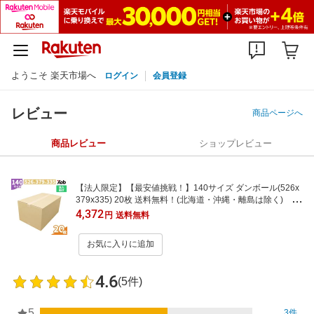
ようこそ 楽天市場へ
ログイン
会員登録
レビュー
商品ページへ
商品レビュー
ショップレビュー
【法人限定】【最安値挑戦！】140サイズ ダンボール(526x
379x335) 20枚 送料無料！(北海道・沖縄・離島は除く) 引
っ越し 宅配 段ボール ダンボール箱 引越し 引越し用 通販 宅
4,372
円
送料無料
配 収納 梱包 日本製
お気に入りに追加
4.6
(5件)
5
3件