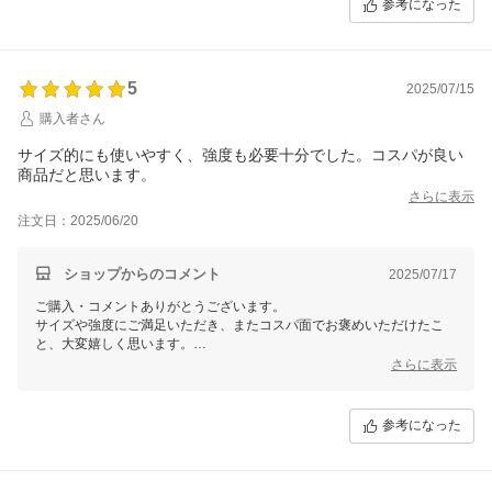
参考になった
す。
今ならLINE友達登録限定「すぐに使える３００円オフクーポン」を配
布中です。
詳しくは当店トップページからご覧ください！
5
2025/07/15
購入者さん
是非是非よろしくお願いします。またのご利用をお待ちしております。
サイズ的にも使いやすく、強度も必要十分でした。コスパが良い
商品だと思います。
さらに表示
注文日：2025/06/20
ショップからのコメント
2025/07/17
ご購入・コメントありがとうございます。
サイズや強度にご満足いただき、またコスパ面でお褒めいただけたこ
と、大変嬉しく思います。
これからも品質と価格にこだわり、多くのお客様に喜んでいただける商
さらに表示
品をお届けできるよう努めてまいります。
レビューを書いてくださいましたので次回から使える３００円オフクー
参考になった
ポンをお送りしております。
また、当ショップのLINE公式アカウントでもお得な情報を発信中で
す。