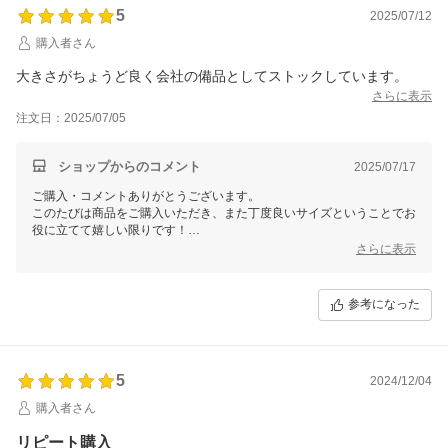
今ならLINE友達登録限定「すぐに使える３００円オフクーポン」を配
5
2025/07/12
布中です。
購入者さん
詳しくは当店トップページからご覧ください！
大きさがちょうど良く会社の備品としてストックしています。
さらに表示
是非是非よろしくお願いします。またのご利用をお待ちしております。
注文日：2025/07/05
ショップからのコメント
2025/07/17
ご購入・コメントありがとうございます。
このたびは商品をご購入いただき、また丁度良いサイズということでお
役に立てて嬉しい限りです！
さらに表示
レビューを書いてくださいましたので次回から使える３００円オフクー
ポンをお送りしております。
参考になった
また、当ショップのLINE公式アカウントでもお得な情報を発信中で
す。
今ならLINE友達登録限定「すぐに使える３００円オフクーポン」を配
布中です。
5
2024/12/04
詳しくは当店トップページからご覧ください！
購入者さん
是非是非よろしくお願いします。またのご利用をお待ちしております。
リピート購入