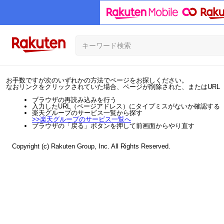
お手数ですが次のいずれかの方法でページをお探しください。
なおリンクをクリックされていた場合、ページが削除された、またはURL
ブラウザの再読み込みを行う
入力したURL（ページアドレス）にタイプミスがないか確認する
楽天グループのサービス一覧から探す
>>
楽天グループのサービス一覧へ
ブラウザの「戻る」ボタンを押して前画面からやり直す
Copyright (c) Rakuten Group, Inc. All Rights Reserved.