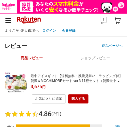
ようこそ 楽天市場へ
ログイン
会員登録
レビュー
商品ページへ
商品レビュー
ショップレビュー
最中アイスギフト【送料無料・残暑見舞い・ラッピング付】
贅沢＆MOCHIMOREセット ver.3 11種セット（贅沢最中5
種・MOCHIMORE6種） ギフト バニラ 抹茶 あんバター 苺
3,675
円
チーズ ティラミス ほか プレゼント 誕生日 内祝
お気に入りに追加
購入する
4.86
(7件)
5
6件