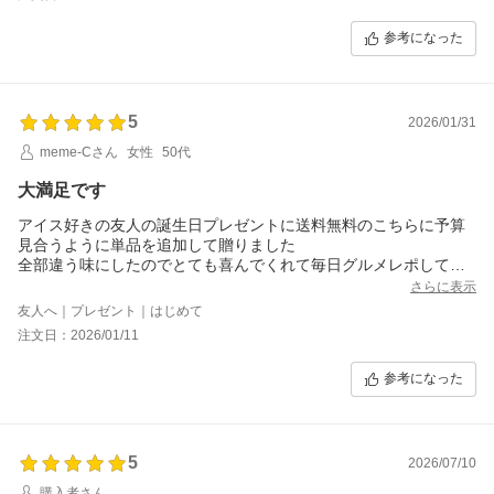
参考になった
5
2026/01/31
meme-Cさん
女性
50代
大満足です
アイス好きの友人の誕生日プレゼントに送料無料のこちらに予算
見合うように単品を追加して贈りました
全部違う味にしたのでとても喜んでくれて毎日グルメレポしてく
れてますｗ
さらに表示
友人曰く高級な〇見だいふく、中のアイスもバラエティーに富ん
友人へ｜プレゼント｜はじめて
でいてどれも美味しいそうです。
注文日：2026/01/11
最中の方もいちごソースが美味しい！宇治抹茶アイスが最高だっ
たとのこと。
参考になった
お値段も手頃なのでアイス好きな方へのプレゼントにはお勧めで
す
5
2026/07/10
購入者さん