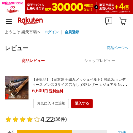
ようこそ 楽天市場へ
ログイン
会員登録
レビュー
商品ページへ
商品レビュー
ショップレビュー
【正規品】【日本製 手編みメッシュベルト】幅3.0cm レデ
ィース メンズ 2サイズ 穴なし 姫路レザー カジュアル NdH
ニッポンデハンドメイド 本革ベルト Belt ギフト 革婚式 プレ
6,600
円
送料無料
ゼント ギフト
お気に入りに追加
購入する
4.22
(36件)
5
22件