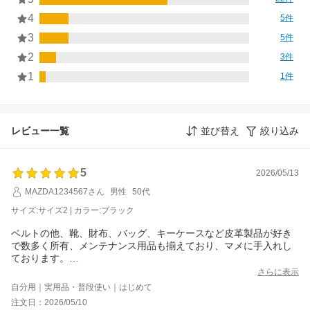
4
5件
3
5件
2
3件
1
1件
レビュー一覧
並び替え
絞り込み
5
2026/05/13
MAZDA1234567さん
男性
50代
サイズ:サイズ2 | カラー:ブラック
ベルトの他、靴、財布、バッグ、キーケースなど皮革製品が好き
で数多く所有、メンテナンス用品も揃えており、マメに手入れし
ております。
その私の感想として、間違いなく良い商品です。
さらに表示
レザーメッシュベルトはブランド品を含め複数所有してますが、
自分用｜実用品・普段使い｜はじめて
このベルトが6,600円なら安いと思います。
注文日：2026/05/10
しっかりした作りで、普遍的で使いやすいデザイン、良心価格、