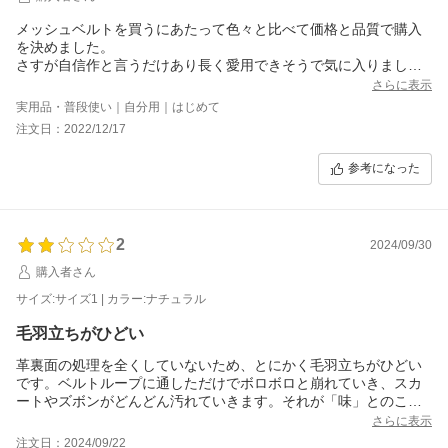
メッシュベルトを買うにあたって色々と比べて価格と品質で購入
を決めました。
さすが自信作と言うだけあり長く愛用できそうで気に入りまし
た。
さらに表示
実用品・普段使い｜自分用｜はじめて
注文日：2022/12/17
参考になった
2
2024/09/30
購入者さん
サイズ:サイズ1 | カラー:ナチュラル
毛羽立ちがひどい
革裏面の処理を全くしていないため、とにかく毛羽立ちがひどい
です。ベルトループに通しただけでボロボロと崩れていき、スカ
ートやズボンがどんどん汚れていきます。それが「味」とのこと
ですが、実際に使用してみるとやはり不便です。
さらに表示
自分で処理しようと思ってはおりますが、編み込まれているため
注文日：2024/09/22