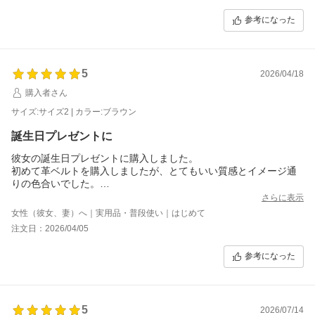
良い買い物が出来たことに満足しています。
参考になった
5
2026/04/18
購入者さん
サイズ:サイズ2 | カラー:ブラウン
誕生日プレゼントに
彼女の誕生日プレゼントに購入しました。
初めて革ベルトを購入しましたが、とてもいい質感とイメージ通
りの色合いでした。
裏側がザラザラしていましたが、使っていくうちに滑らかにな
さらに表示
り、革の良さも出てくると思います。
女性（彼女、妻）へ｜実用品・普段使い｜はじめて
ベルトは不織布に包まれて箱に入っていました。箱もクッション
注文日：2026/04/05
材で包まれており、丁寧な梱包がされていました。
どのサイトで購入するか迷いましたが、ベルトラボ様で購入して
参考になった
良かったと思える製品でした。
5
2026/07/14