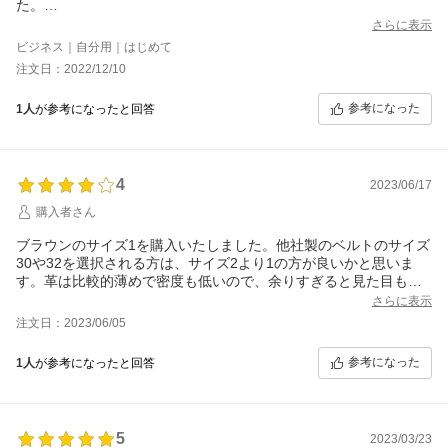
た。
ビジネス用途ではありますが、当社は比較的ドレスコードが緩い
さらに表示
為、
ビジネス｜自分用｜はじめて
業界によってはＮＧとなるかもしれません。
注文日：2022/12/10
届いた品物は、変な薬剤の匂いもなく、良い意味でシンプルな革
の
参考になった
1人
が参考になったと回答
匂いです。個人的に好きな匂いです。
軽く腰に巻いてみると、適度な締め付けと若干の伸縮性がバラン
ス
良く共存している様です。
4
加えてメッシュ編み込みである事から、夏場の汗や暑さも若干軽
2023/06/17
減
購入者さん
されるかもしれません。
来夏が楽しみです。
ブラウンのサイズ1を購入いたしました。他社製のベルトのサイズ
以上
30や32を選択される方は、サイズ2より1の方が良いかと思いま
す。革は比較的薄めで密度も低いので、余りすぎると見た目もよ
くありませんし剣先が垂れます。色味は赤味控えめでその分黄味
さらに表示
が強めの明るめのブラウンでした。バックルの質感は良く、厚み
注文日：2023/06/05
も普通程度です。
参考になった
1人
が参考になったと回答
5
2023/03/23