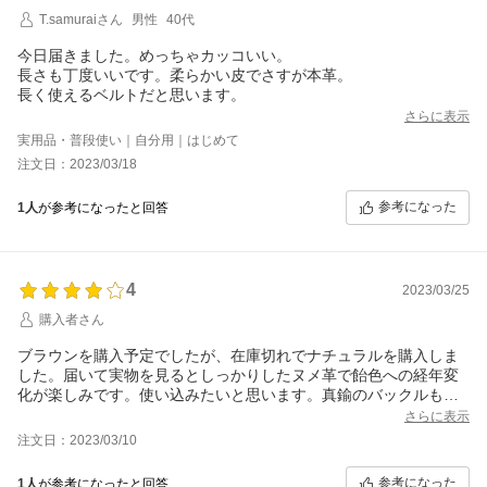
T.samuraiさん
男性
40代
今日届きました。めっちゃカッコいい。
長さも丁度いいです。柔らかい皮でさすが本革。
長く使えるベルトだと思います。
さらに表示
実用品・普段使い｜自分用｜はじめて
注文日：2023/03/18
参考になった
1人
が参考になったと回答
4
2023/03/25
購入者さん
ブラウンを購入予定でしたが、在庫切れでナチュラルを購入しま
した。届いて実物を見るとしっかりしたヌメ革で飴色への経年変
化が楽しみです。使い込みたいと思います。真鍮のバックルも良
いです
さらに表示
注文日：2023/03/10
参考になった
1人
が参考になったと回答