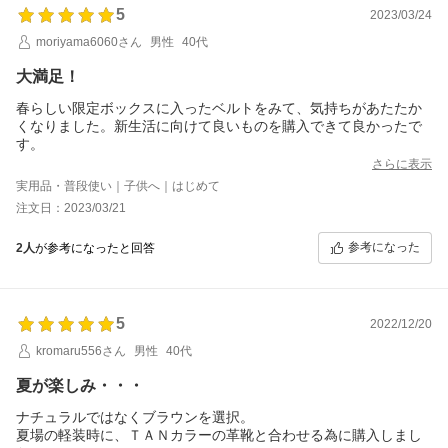
5
2023/03/24
moriyama6060さん
男性
40代
大満足！
春らしい限定ボックスに入ったベルトをみて、気持ちがあたたか
くなりました。新生活に向けて良いものを購入できて良かったで
す。
さらに表示
実用品・普段使い｜子供へ｜はじめて
注文日：2023/03/21
参考になった
2人
が参考になったと回答
5
2022/12/20
kromaru556さん
男性
40代
夏が楽しみ・・・
ナチュラルではなくブラウンを選択。
夏場の軽装時に、ＴＡＮカラーの革靴と合わせる為に購入しまし