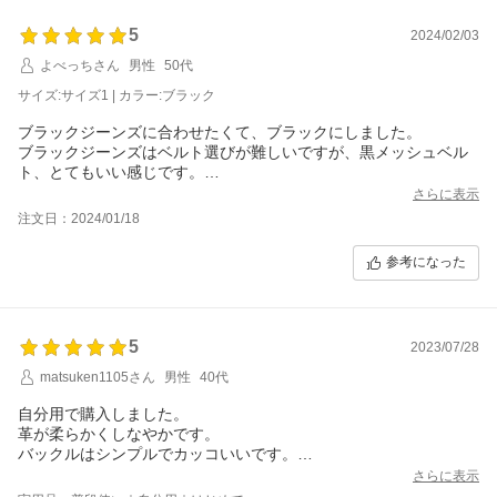
5
2024/02/03
よべっちさん
男性
50代
サイズ:サイズ1 | カラー:ブラック
ブラックジーンズに合わせたくて、ブラックにしました。
ブラックジーンズはベルト選びが難しいですが、黒メッシュベル
ト、とてもいい感じです。
ウエスト29インチで、サイズ1で丁度いいか、もう少し短くてもい
さらに表示
いくらいです。
注文日：2024/01/18
この長さがあったので、こちらの商品を選びました。
参考になった
5
2023/07/28
matsuken1105さん
男性
40代
自分用で購入しました。
革が柔らかくしなやかです。
バックルはシンプルでカッコいいです。
とても満足しています。
さらに表示