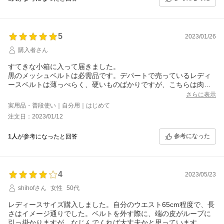
5
2023/01/26
購入者さん
すてきな小箱に入って届きました。
黒のメッシュベルトは必需品です。デパートで売っているレディ
ースベルトは薄っぺらく、硬いものばかりですが、こちらは肉厚
で柔らかく、欲しかったイメージ通りです。
さらに表示
カジュアルなブラウンも欲しいです。
実用品・普段使い｜自分用｜はじめて
注文日：2023/01/12
参考になった
1人
が参考になったと回答
4
2023/05/23
shihofさん
女性
50代
レディースサイズ購入しました。自分のウエスト65cm程度で、長
さはイメージ通りでした。ベルトを外す際に、端の皮がループに
引っ掛かりますが、なじんでくれば大丈夫かと思っています。