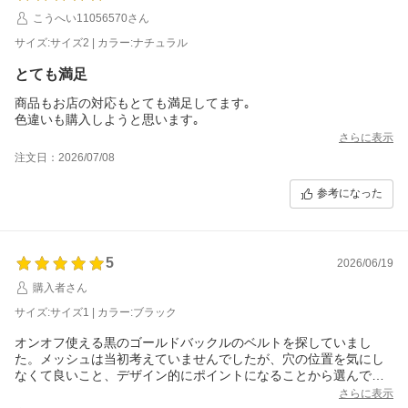
こうへい11056570さん
サイズ:サイズ2 | カラー:ナチュラル
とても満足
商品もお店の対応もとても満足してます｡
色違いも購入しようと思います｡
さらに表示
注文日：2026/07/08
参考になった
5
2026/06/19
購入者さん
サイズ:サイズ1 | カラー:ブラック
オンオフ使える黒のゴールドバックルのベルトを探していまし
た。メッシュは当初考えていませんでしたが、穴の位置を気にし
なくて良いこと、デザイン的にポイントになることから選んでみ
ました。
さらに表示
結果、大満足です。端がしっかり加工されていて、ベルト穴に通