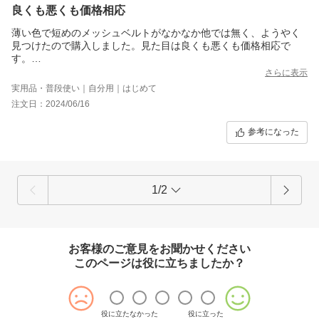
良くも悪くも価格相応
薄い色で短めのメッシュベルトがなかなか他では無く、ようやく
見つけたので購入しました。見た目は良くも悪くも価格相応で
す。
フェアな比較ではありませんが、アンダーソンズやサドラーズに
さらに表示
比べれば明らかに革の質感や仕上がりは劣ります(価格は数分の1
実用品・普段使い｜自分用｜はじめて
なので当然)。
注文日：2024/06/16
あと、他のレビューでもありますが、ベルトを外す度に革のクズ
がボロボロ出るのは気になります。
参考になった
また、先端の革の出っ張りがベルトループに引っかかり外しにく
いです。
1/2
お客様のご意見をお聞かせください
このページは役に立ちましたか？
役に立たなかった
役に立った