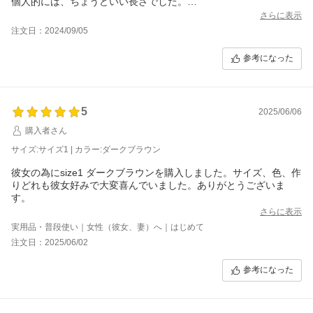
個人的には、ちょうどいい長さでした。
使用してみての感想です。
さらに表示
バックルの色が女性的な様に感じます。
注文日：2024/09/05
ユニセックスで中途半端な色になるくらいなら、男性用女性用と
分けて欲しいです。
参考になった
もしくは、バックルのカラーが選べるとありがたいです。
5
2025/06/06
購入者さん
サイズ:サイズ1 | カラー:ダークブラウン
彼女の為にsize1 ダークブラウンを購入しました。サイズ、色、作
りどれも彼女好みで大変喜んでいました。ありがとうございま
す。
さらに表示
実用品・普段使い｜女性（彼女、妻）へ｜はじめて
注文日：2025/06/02
参考になった