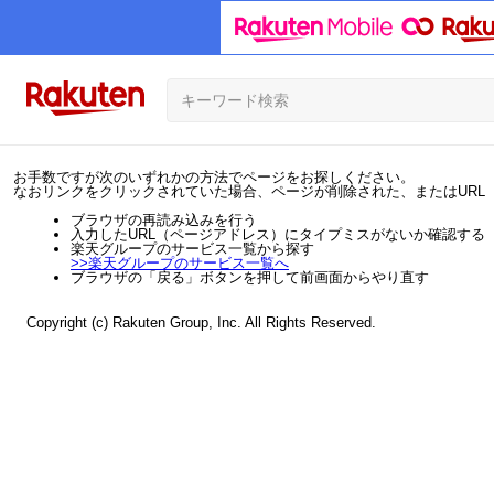
お手数ですが次のいずれかの方法でページをお探しください。
なおリンクをクリックされていた場合、ページが削除された、またはURL
ブラウザの再読み込みを行う
入力したURL（ページアドレス）にタイプミスがないか確認する
楽天グループのサービス一覧から探す
>>
楽天グループのサービス一覧へ
ブラウザの「戻る」ボタンを押して前画面からやり直す
Copyright (c) Rakuten Group, Inc. All Rights Reserved.