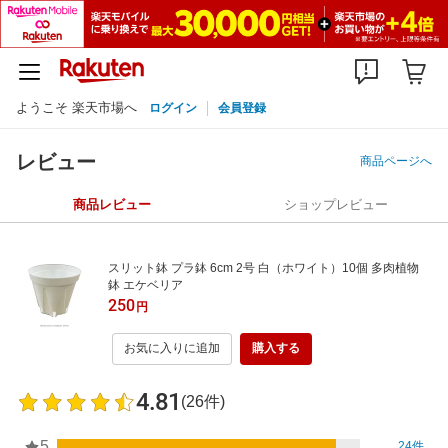
ようこそ 楽天市場へ
ログイン
会員登録
レビュー
商品ページへ
商品レビュー
ショップレビュー
スリット鉢 プラ鉢 6cm 2号 白（ホワイト）10個 多肉植物
鉢 エケベリア
250
円
お気に入りに追加
購入する
4.81
(26件)
5
24件