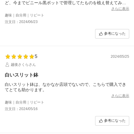
ど、今までビニール黒ポットで管理してたものを植え替えてみる
と可愛さ倍像、なぜか高級品にも見えます。
さらに表示
また是非購入したいです。
趣味｜自分用｜リピート
ありがとうございます。
注文日：2024/06/23
参考になった
5
2024/05/25
越後さくらさん
白いスリット鉢
白いスリット鉢は、なかなか店頭でないので、こちらで購入でき
てとても助かります。
さらに表示
趣味｜自分用｜リピート
注文日：2024/05/16
参考になった