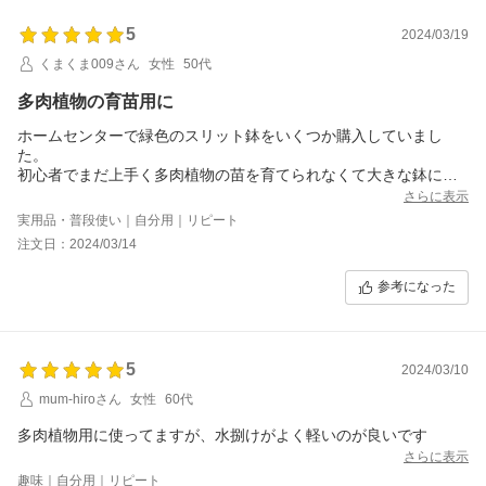
5
2024/03/19
くまくま009さん
女性
50代
多肉植物の育苗用に
ホームセンターで緑色のスリット鉢をいくつか購入していまし
た。
初心者でまだ上手く多肉植物の苗を育てられなくて大きな鉢に小
さい苗を植えたりして育ちが悪かったので、こちらで管理すると
さらに表示
調子がいいように感じていました。
実用品・普段使い｜自分用｜リピート
白がこちらであるのをみて購入しました。
注文日：2024/03/14
個別管理をする場合にはとても使い勝手が良いと思います。値段
もリーズナブルです。
参考になった
5
2024/03/10
mum-hiroさん
女性
60代
多肉植物用に使ってますが、水捌けがよく軽いのが良いです
さらに表示
趣味｜自分用｜リピート