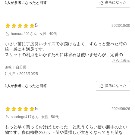
参考になった
1人
が参考になったと回答
5
2023/10/30
homura401さん
女性
40代
小さい苗に丁度良いサイズで水捌けもよく、ずらっと並べた時の
統一感にも満足です。
スリットの利点をいかすために鉢底石は使いませんが、定番の刀
川さんのような細かい土だけでは流れて出てしまったので、若干
さらに表示
大きい粒の土を1cmほど入れてから刀川さんのを入れています。
趣味｜自分用
注文日：2023/10/25
参考になった
1人
が参考になったと回答
5
2024/06/26
saoringo417さん
女性
50代
もっと早く買っておけばよかった、と思うくらい使い勝手のよい
物です。多肉植物のカット苗や葉挿しが大きくなってきた苗な