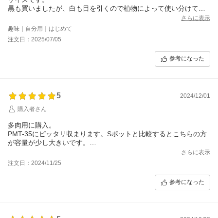
黒も買いましたが、白も目を引くので植物によって使い分けてい
ます。
さらに表示
趣味｜自分用｜はじめて
注文日：2025/07/05
参考になった
5
2024/12/01
購入者さん
多肉用に購入。
PMT-35にピッタリ収まります。Sポットと比較するとこちらの方
が容量が少し大きいです。
多肉鉢は白で統一しているので白があってありがたいです。
さらに表示
注文日：2024/11/25
参考になった