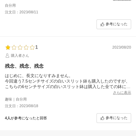
ピートしたいと思います♪
自分用
注文日：2023/08/11
参考になった
1
2023/08/20
購入者さん
残念、残念、残念
はじめに、長文になりすみません。
今回違う7.5センチサイズの白いスリット鉢も購入したのですが、
こちらの6センチサイズの白いスリット鉢は購入した全ての鉢にバ
リが沢山ついていました。
さらに表示
少量なら多少はしょうがないと思うんですがスリット部分は勿
趣味｜自分用
論、鉢のフチ部分にもバリが沢山ついていてそのまま使用は難し
注文日：2023/08/18
いのでカッターでバリをカットする事に…
製造メーカーさんは出荷前に検品などされないのでしょうか？別
参考になった
4人
が参考になったと回答
サイズの鉢は問題無く良かっただけに凄く残念です。商品の質の
向上を願ってます。