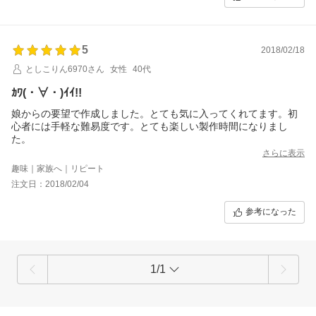
5
2018/02/18
としこりん6970さん
女性
40代
ｶﾜ(・∀・)ｲｲ!!
娘からの要望で作成しました。とても気に入ってくれてます。初
心者には手軽な難易度です。とても楽しい製作時間になりまし
た。
さらに表示
趣味｜家族へ｜リピート
注文日：2018/02/04
参考になった
1/1