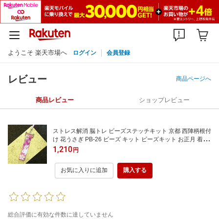
ようこそ 楽天市場へ
ログイン
会員登録
レビュー
商品ページへ
商品レビュー
ショップレビュー
ストレス解消 脳トレ ビーズステッチキット 京都 西陣柄根付
け 花うさぎ PB-26 ビーズ キット ビーズキット お正月 着物
のアクセサリー 和装小物動物 干支 パーツ ビーズステッチ
1,210
円
ペヨーテ うさぎ 初心者 セット 【DM便送料無料】
お気に入りに追加
購入する
総合評価に有効な件数に達していません