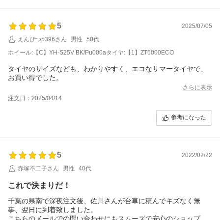
5
2025/07/05
えんぴつ5396さん
男性
50代
ホイール:【C】YH-S25V BK/Pu000aタイヤ:【1】ZT6000ECO
タイヤのサイズなども、わかりやすく、エコなサマータイヤで、
お買い得でした。
さらに表示
注文日：2025/04/14
参考になった
5
2022/02/22
赤塚不二子さん
男性
40代
これで決まりだ！
千葉の県南で深夜注文後、佐川さんが台車に積んでキズなく無
事、翌日に到着致しました。
こちらのメールでの問い合わせにもスムーズで安心のショップ様