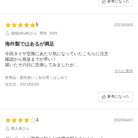
参考になった
5
2021/03/03
旅猫(ΦωΦ)さん
男性
50代
海外製ではあるが満足
今回タイヤ交換にあたり気になっていたこちらに注文
確認から発送までが早い！
届いたその日に交換してみましたが
Dタイプにして良かった♪
さらに表示
グレードアップした感じに満足♪
実用品・普段使い｜自分用｜はじめて
走行は通勤の30キロでの感想ですが
注文日：2021/02/28
海外製でも流通の多いタイヤらしく
気になる走行音ではありませんでした。
参考になった
家族のタイヤ買う時はこちらで買いたいと思います
4
2020/04/07
購入者さん