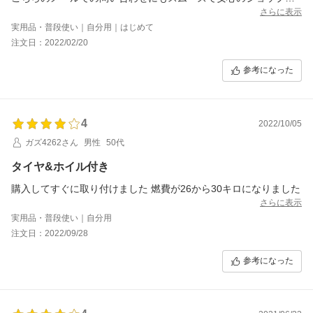
です。
さらに表示
早速、装着し鉄ホイールからの見映えを実感中です。
実用品・普段使い｜自分用｜はじめて
次回も取付業者を考えないといけませんが、こちらでタイヤを検
注文日：2022/02/20
討させていただきます。
ありがとうございました。
参考になった
4
2022/10/05
ガズ4262さん
男性
50代
タイヤ&ホイル付き
購入してすぐに取り付けました 燃費が26から30キロになりました
さらに表示
実用品・普段使い｜自分用
注文日：2022/09/28
参考になった