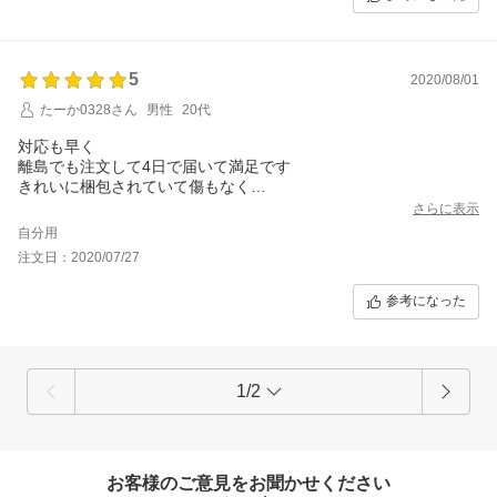
5
2020/08/01
たーか0328さん
男性
20代
対応も早く
離島でも注文して4日で届いて満足です
きれいに梱包されていて傷もなく
とてもよく管理されてると思います！
さらに表示
またリピートしようと思います！
自分用
注文日：2020/07/27
参考になった
1/2
お客様のご意見をお聞かせください