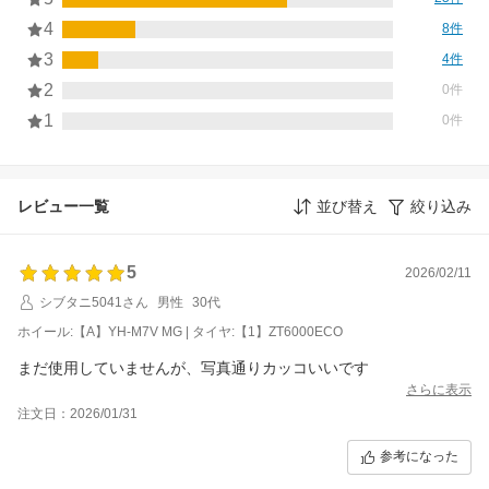
4
8件
3
4件
2
0件
1
0件
レビュー一覧
並び替え
絞り込み
5
2026/02/11
シブタニ5041さん
男性
30代
ホイール:【A】YH-M7V MG | タイヤ:【1】ZT6000ECO
まだ使用していませんが、写真通りカッコいいです
さらに表示
注文日：2026/01/31
参考になった