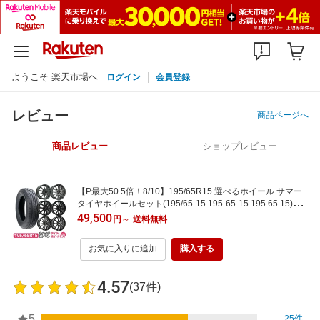
ようこそ 楽天市場へ
ログイン
会員登録
レビュー
商品ページへ
商品レビュー
ショップレビュー
【P最大50.5倍！8/10】195/65R15 選べるホイール サマー
タイヤホイールセット(195/65-15 195-65-15 195 65 15)夏
タイヤ 15インチ
49,500
円
～
送料無料
お気に入りに追加
購入する
4.57
(37件)
5
25件