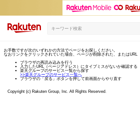
お手数ですが次のいずれかの方法でページをお探しください。
なおリンクをクリックされていた場合、ページが削除された、またはURL
ブラウザの再読み込みを行う
入力したURL（ページアドレス）にタイプミスがないか確認する
楽天グループのサービス一覧から探す
>>
楽天グループのサービス一覧へ
ブラウザの「戻る」ボタンを押して前画面からやり直す
Copyright (c) Rakuten Group, Inc. All Rights Reserved.